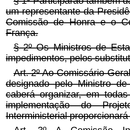
§ 1º Participarão também d
um representante da Presidê
Comissão de Honra e o Com
França.
§ 2º Os Ministros de Est
impedimentos, pelos substitu
Art. 2º Ao Comissário-Geral
designado pelo Ministro de
caberá organizar, em todas
implementação do Proj
Interministerial proporcionar