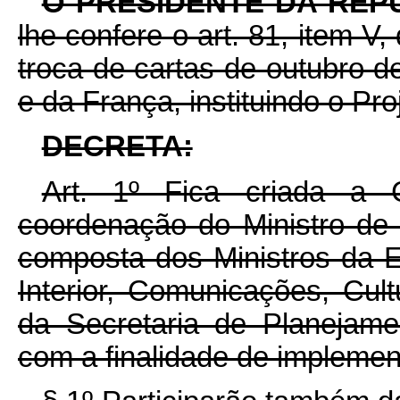
O PRESIDENTE DA REP
lhe confere o art. 81, item V,
troca de cartas de outubro d
e da França, instituindo o Pro
DECRETA:
Art. 1º Fica criada a C
coordenação do Ministro de
composta dos Ministros da E
Interior, Comunicações, Cul
da Secretaria de Planejame
com a finalidade de implement