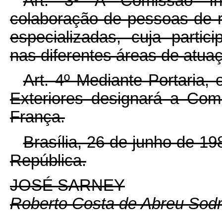
Art. 3º A Comissão Inte
colaboração de pessoas de r
especializadas, cuja partic
nas diferentes áreas de atuaç
Art. 4º Mediante Portaria,
Exteriores designará a Com
França.
Brasília, 26 de junho de 1
República.
JOSÉ SARNEY
Roberto Costa de Abreu Sod