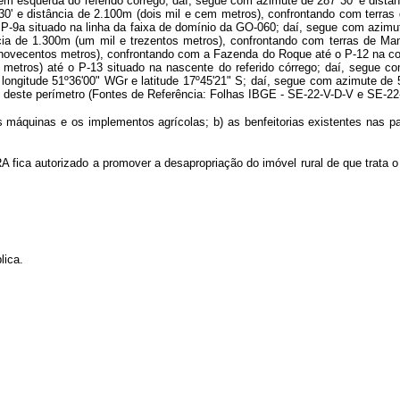
gem esquerda do referido córrego; daí, segue com azimute de 287º30' e dist
30' e distância de 2.100m (dois mil e cem metros), confrontando com terras 
P-9a situado na linha da faixa de domínio da GO-060; daí, segue com azimut
cia de 1.300m (um mil e trezentos metros), confrontando com terras de Man
e novecentos metros), confrontando com a Fazenda do Roque até o P-12 na co
metros) até o P-13 situado na nascente do referido córrego; daí, segue com
ngitude 51º36'00" WGr e latitude 17º45'21" S; daí, segue com azimute de 58º
ção deste perímetro (Fontes de Referência: Folhas IBGE - SE-22-V-D-V e SE-2
 máquinas e os implementos agrícolas; b) as benfeitorias existentes nas par
RA fica autorizado a promover a desapropriação do imóvel rural de que trata 
lica.