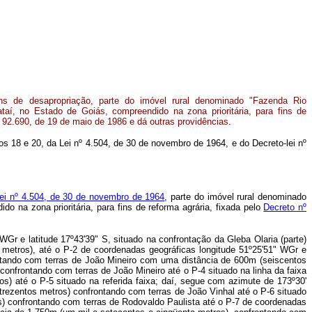
fins de desapropriação, parte do imóvel rural denominado "Fazenda Rio
taí, no Estado de Goiás, compreendido na zona prioritária, para fins de
º 92.690, de 19 de maio de 1986 e dá outras providências.
gos 18 e 20, da Lei nº 4.504, de 30 de novembro de 1964, e do Decreto-lei nº
Lei nº 4.504, de 30 de novembro de 1964
, parte do imóvel rural denominado
 na zona prioritária, para fins de reforma agrária, fixada pelo
Decreto nº
WGr e latitude 17º43'39" S, situado na confrontação da Gleba Olaria (parte)
s metros), até o P-2 de coordenadas geográficas longitude 51º25'51" WGr e
ontando com terras de João Mineiro com uma distância de 600m (seiscentos
confrontando com terras de João Mineiro até o P-4 situado na linha da faixa
s) até o P-5 situado na referida faixa; daí, segue com azimute de 173º30'
trezentos metros) confrontando com terras de João Vinhal até o P-6 situado
s) confrontando com terras de Rodovaldo Paulista até o P-7 de coordenadas