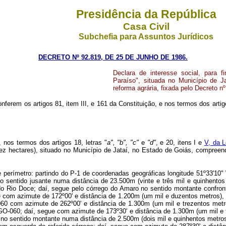
Presidência da República
Casa Civil
Subchefia para Assuntos Jurídicos
DECRETO Nº 92.819, DE 25 DE JUNHO DE 1986.
Declara de interesse social, para 
Paraíso", situada no Município de Ja
reforma agrária, fixada pelo Decreto n
onferem os artigos 81, item III, e 161 da Constituição, e nos termos dos arti
, nos termos dos artigos 18, letras "
a", "b", "c"
e
"d"
, e 20, itens I e
V, da 
 hectares), situado no Município de Jataí, no Estado de Goiás, compreendido
e perímetro: partindo do P-1 de coordenadas geográficas longitude 51º33'10" 
o sentido jusante numa distância de 23.500m (vinte e três mil e quinhento
erido Rio Doce; daí, segue pelo córrego do Amaro no sentido montante confr
ue com azimute de 172º00' e distância de 1.200m (um mil e duzentos metros), 
060
com azimute de 262º00' e distância de 1.300m (um mil e trezentos metro
GO-060; daí, segue com azimute de 173º30' e distância de 1.300m (um mil e 
 no sentido montante numa distância de 2.500m (dois mil e quinhentos metro