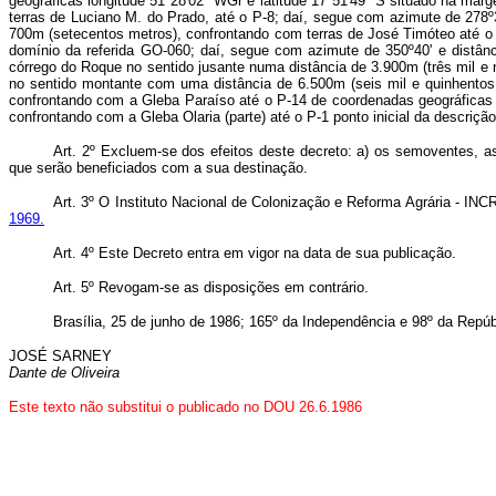
geográficas longitude 51º28'02" WGr e latitude 17º51'49" S situado na mar
terras de Luciano M. do Prado, até o P-8; daí, segue com azimute de 278º
700m (setecentos metros), confrontando com terras de José Timóteo até o 
domínio da referida GO-060; daí, segue com azimute de 350º40' e distân
córrego do Roque no sentido jusante numa distância de 3.900m (três mil 
no sentido montante com uma distância de 6.500m (seis mil e quinhentos 
confrontando com a Gleba Paraíso até o P-14 de coordenadas geográficas lo
confrontando com a Gleba Olaria (parte) até o P-1 ponto inicial da descri
Art. 2º Excluem-se dos efeitos deste decreto: a) os semoventes, as
que serão beneficiados com a sua destinação.
Art. 3º O Instituto Nacional de Colonização e Reforma Agrária - INC
1969.
Art. 4º Este Decreto entra em vigor na data de sua publicação.
Art. 5º Revogam-se as disposições em contrário.
Brasília, 25 de junho de 1986; 165º da Independência e 98º da Repúb
JOSÉ SARNEY
Dante de Oliveira
Este texto não substitui o publicado no DOU 26.6.1986