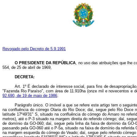
Revogado pelo Decreto de 5.9.1991
O PRESIDENTE DA REPÚBLICA
, no uso das atribuições que lhe c
554, de 25 de abril de 1969,
DECRETA:
Art. 1º É declarado de interesse social, para fins de desapropriação
"Fazenda Rio Paraíso", com área de 11.910ha (onze mil e novecentos e dez
92.690, de 19 de maio de 1986
.
Parágrafo único. O imóvel a que se refere este artigo tem o seguint
na confluência do córrego Olaria do Rio Doce; daí, segue pelo Rio Doce n
latitude 17º49'31" S, situado na confluência do córrego do Amaro no ref
metros), até o P-3 situado na margem direita do referido córrego; daí, seg
de domínio da GO-060; daí, segue pela linha da faixa de domínio da GO-
passando pela GO-060 até o P-5a, situado na faixa de domínio da referida 
na margem esquerda do córrego do Veado; daí, segue pelo referido córrego