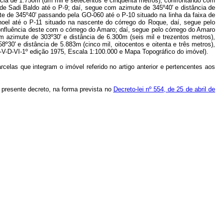
ância de 1.750m (um mil e setecentos e cinqüenta metros), confrontando com
de Sadi Baldo até o P-9; daí, segue com azimute de 345º40' e distância de
e de 345º40' passando pela GO-060 até o P-10 situado na linha da faixa de
oel até o P-11 situado na nascente do córrego do Roque, daí, segue pelo
nfluência deste com o córrego do Amaro; daí, segue pelo córrego do Amaro
 azimute de 303º30' e distância de 6.300m (seis mil e trezentos metros),
30' e distância de 5.883m (cinco mil, oitocentos e oitenta e três metros),
2-V-D-VI-1º edição 1975, Escala 1:100.000 e Mapa Topográfico do imóvel).
celas que integram o imóvel referido no artigo anterior e pertencentes aos
o presente decreto, na forma prevista no
Decreto-lei nº 554, de 25 de abril de