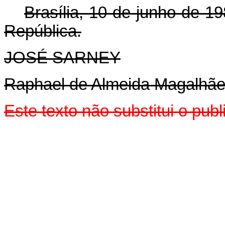
Brasília, 10 de junho de 1
República.
JOSÉ SARNEY
Raphael de Almeida Magalhã
Este texto não substitui o pu