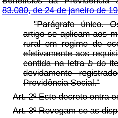
Benefícios da Previdência
83.080, de 24 de janeiro de 1
"Parágrafo único. O
artigo se aplicam aos m
rural em regime de ec
efetivamente aos requisi
contida na letra
b
do ite
devidamente registra
Previdência Social."
Art. 2º Este decreto entra 
Art. 3º Revogam-se as disp