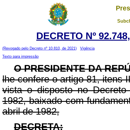
Pres
Subch
DECRETO Nº 92.748,
(Revogado pelo Decreto nº 10.810, de 2021)
Vigência
Texto para impressão
O PRESIDENTE DA REP
lhe confere o artigo 81, itens 
vista o disposto no Decret
1982, baixado com fundamento
abril de 1982,
DECRETA: