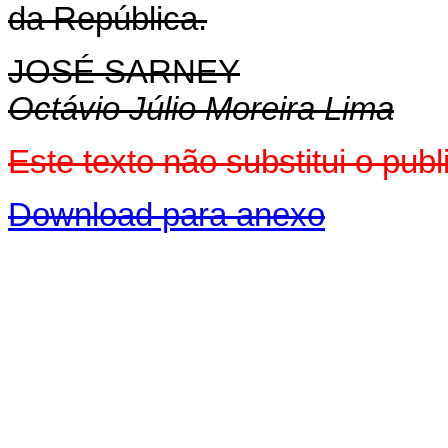
da República.
JOSÉ SARNEY
Octávio Júlio Moreira Lima
Este texto não substitui o pu
Download para anexo