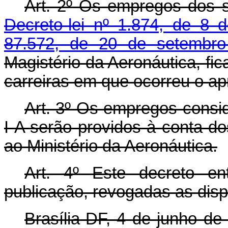
Art. 2º Os empregos dos 
Decreto-lei nº 1.874, de 8 
87.572, de 20 de setembr
Magistério da Aeronáutica, f
carreiras em que ocorreu o ap
Art. 3º Os empregos consi
I-A serão providos à conta d
ao Ministério da Aeronáutica.
Art. 4º Este decreto e
publicação, revogadas as disp
Brasília-DF, 4 de junho d