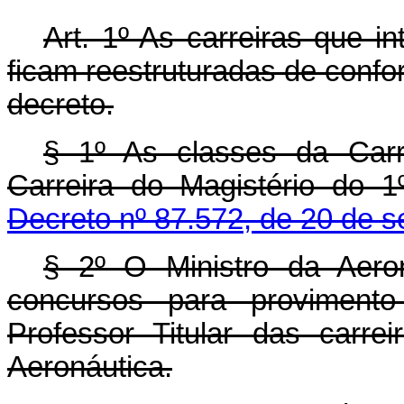
Art. 1º As carreiras que i
ficam reestruturadas de confo
decreto.
§ 1º As classes da Carr
Carreira do Magistério do 
Decreto nº 87.572, de 20 de 
§ 2º O Ministro da Aero
concursos para proviment
Professor Titular das carre
Aeronáutica.