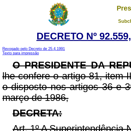
Pres
Subch
DECRETO Nº 92.559,
Revogado pelo Decreto de 25.4.1991
Texto para impressão
O PRESIDENTE DA REP
lhe confere o artigo 81, item I
o disposto nos artigos 36 e 3
março de 1986,
DECRETA:
Art. 1º A Superintendência