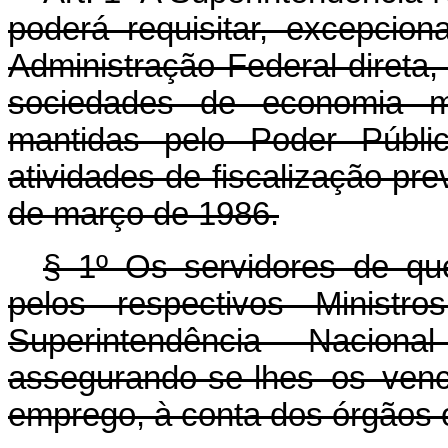
poderá requisitar, excepcio
Administração Federal direta,
sociedades de economia m
mantidas pelo Poder Públic
atividades de fiscalização pre
de março de 1986.
§ 1º Os servidores de que
pelos respectivos Minist
Superintendência Nacion
assegurando-se-lhes os ven
emprego, à conta dos órgãos 