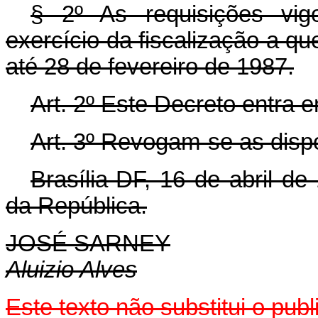
§ 2º As requisições vig
exercício da fiscalização a qu
até 28 de fevereiro de 1987.
Art. 2º Este Decreto entra 
Art. 3º Revogam-se as disp
Brasília-DF, 16 de abril d
da República.
JOSÉ SARNEY
Aluizio Alves
Este texto não substitui o pu