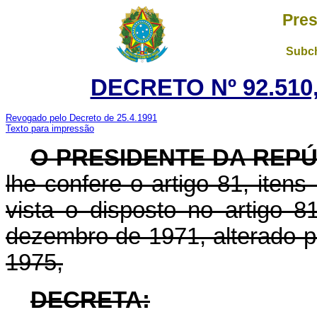
Pres
Subch
DECRETO Nº 92.510,
Revogado pelo Decreto de 25.4.1991
Texto para impressão
O PRESIDENTE DA REP
lhe confere o artigo 81, itens
vista o disposto no artigo 8
dezembro de 1971, alterado pe
1975,
DECRETA: