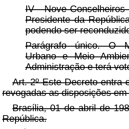
IV - Nove Conselheiros
Presidente da Repúblic
podendo ser reconduzid
Parágrafo único. O M
Urbano e Meio Ambien
Administração e terá vot
Art. 2º Este Decreto entra 
revogadas as disposições em 
Brasília, 01 de abril de 1
República.