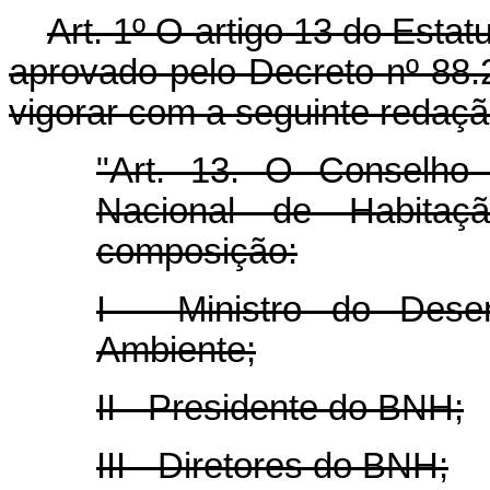
Art. 1º O artigo 13 do Esta
aprovado pelo Decreto nº 88.
vigorar com a seguinte redaçã
"Art. 13. O Conselho
Nacional de Habitaç
composição:
I - Ministro do Dese
Ambiente;
II - Presidente do BNH;
III - Diretores do BNH;