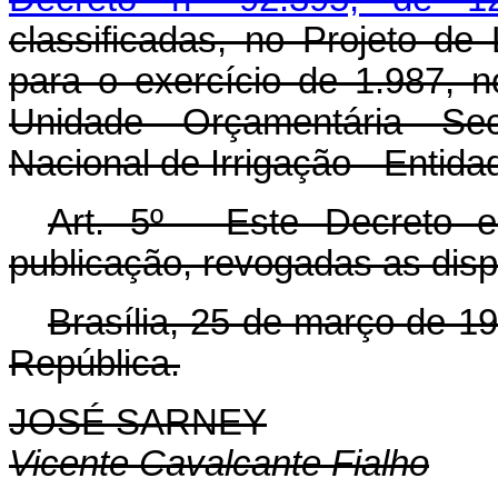
classificadas, no Projeto d
para o exercício de 1.987, 
Unidade Orçamentária Sec
Nacional de Irrigação - Entid
Art. 5º - Este Decreto 
publicação, revogadas as disp
Brasília, 25 de março de 1
República.
JOSÉ SARNEY
Vicente Cavalcante Fialho