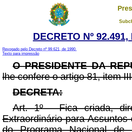
Pres
Subch
DECRETO Nº 92.491,
Revogado pelo Decreto nº 99.621, de 1990
.
Texto para impressão
O PRESIDENTE DA REP
lhe confere o artigo 81, item II
DECRETA:
Art. 1º - Fica criada, di
Extraordinário para Assuntos 
do Programa Nacional de Ir