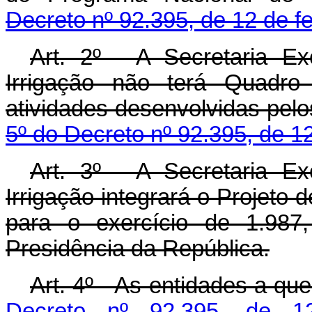
Decreto nº 92.395, de 12 de f
Art. 2º - A Secretaria E
Irrigação não terá Quadro
atividades desenvolvidas pelo
5º do Decreto nº 92.395, de 12
Art. 3º - A Secretaria E
Irrigação integrará o Projeto
para o exercício de 1.987
Presidência da República.
Art. 4º - As entidades a qu
Decreto nº 92.395, de 1