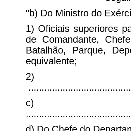
"b) Do Ministro do Exérci
1) Oficiais superiores
de Comandante, Chefe
Batalhão, Parque, Depó
equivalente;
2)
.......................................
c)
........................................
d) Do Chefe do Departa