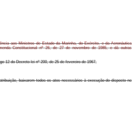
ncia aos Ministros de Estado da Marinha, do Exército, e da Aeronáutica
enda Constitucional nº 26, de 27 de novembro de 1985, e dá outras
igo 12 do Decreto-lei nº 200, de 25 de fevereiro de 1967,
 atribuição, baixarem todos os atos necessários à execução do disposto no