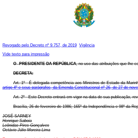
Revogado pelo Decreto nº 9.757, de 2019
Vigência
Vide texto para impressão
O
PRESIDENTE DA REPÚBLICA
, no uso das atribuições que lhe co
DECRETA:
Art. 1º - É delegada competência aos Ministros de Estado da Marinh
artigo 4º e seus parágrafos, da Emenda Constitucional nº 26, de 27 de no
Art. 2º - Este Decreto entrará em vigor na data de sua publicação, r
Brasília, 26 de fevereiro de 1986; 165º da Independência e 98º da Rep
JOSÉ SARNEY
Henrique Saboia
Leônidas Pires Gonçalves
Octávio Júlio Moreira Lima