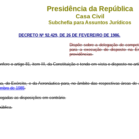
Presidência da República
Casa Civil
Subchefia para Assuntos Jurídicos
DECRETO Nº 92.429, DE 26 DE FEVEREIRO DE 1986.
Dispõe sobre a delegação de competê
para a execução do disposto na Em
providências.
nfere o artigo 81, item III, da Constituição e tendo em vista o disposto no art
a, do Exército, e da Aeronáutica para, no âmbito das respectivas áreas de
vembro de 1985
.
evogadas as disposições em contrário.
ública.