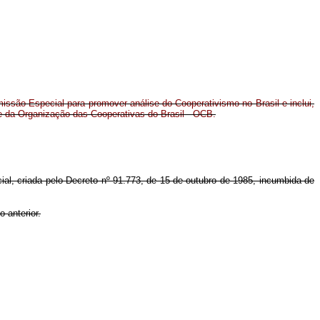
issão Especial para promover análise do Cooperativismo no Brasil e inclui,
e da Organização das Cooperativas do Brasil - OCB.
cial, criada pelo Decreto nº 91.773, de 15 de outubro de 1985, incumbida de
 anterior.