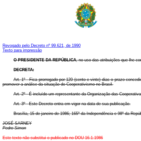
Revogado pelo Decreto nº 99.621, de 1990
Texto para impressão
O PRESIDENTE DA REPÚBLICA
, no uso das atribuições que lhe con
DECRETA:
Art. 1º - Fica prorrogado por 120 (cento e vinte) dias o prazo conce
promover a análise da situação do Cooperativismo no Brasil.
Art. 2º - É incluído um representante da Organização das Cooperati
Art. 3º - Este Decreto entra em vigor na data de sua publicação.
Brasília, 15 de janeiro de 1986; 165º da Independência e 98º da Repúb
JOSÉ SARNEY
Pedro Simon
Este texto não substitui o publicado no DOU 16.1.1986