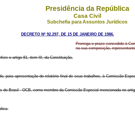
Presidência da República
Casa Civil
Subchefia para Assuntos Jurídicos
DECRETO Nº 92.297, DE 15 DE JANEIRO DE 1986.
Prorroga o prazo concedido à Com
na sua composição, representant
fere o artigo 81, item III, da Constituição,
dido, para apresentação do relatório final de seus trabalhos, à Comissão Espe
vas do Brasil - OCB, como membro da Comissão Especial mencionada no artigo
lica.