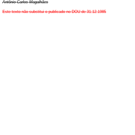
Antônio Carlos Magalhães
Este texto não substitui o publicado no DOU de 31.12.1985