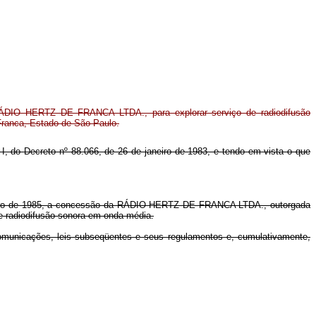
ÁDIO HERTZ DE FRANCA LTDA., para explorar serviço de radiodifusão
Franca, Estado de São Paulo.
m I, do Decreto nº 88.066, de 26 de janeiro de 1983, e tendo em vista o que
zembro de 1985, a concessão da RÁDIO HERTZ DE FRANCA LTDA., outorgada
de radiodifusão sonora em onda média.
ecomunicações, leis subseqüentes e seus regulamentos e, cumulativamente,