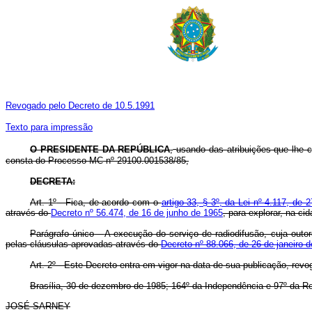
Revogado pelo Decreto de 10.5.1991
Texto para impressão
O PRESIDENTE DA REPÚBLICA
,
usando das atribuições que lhe co
consta do Processo MC nº 29100.001538/85,
DECRETA:
Art. 1º
- Fica, de acordo com o
artigo 33, § 3º, da Lei nº 4.117, de
através do
Decreto nº 56.474, de 16 de junho de 1965
, para explorar, na c
Parágrafo único
-
A execução do serviço de radiodifusão, cuja outo
pelas cláusulas aprovadas através do
Decreto nº 88.066, de 26 de janeiro 
Art. 2º
- Este Decreto entra em vigor na data de sua publicação, revo
Brasília, 30 de dezembro de 1985; 164º da Independência e 97º da Re
JOSÉ SARNEY