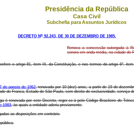
Presidência da República
Casa Civil
Subchefia para Assuntos Jurídicos
o
DECRETO N
92.243, DE 30 DE DEZEMBRO DE 1985.
Renova a concessão outorgada à R
sonora em onda média, na cidade de 
nfere o artigo 81, item III, da Constituição, e nos termos do artigo 6º, ite
 27 de agosto de 1962
, renovada por 10 (dez) anos, a partir de 19 de de
idade de Franca, Estado de São Paulo, sem direito de exclusividade, serviço 
rga é renovada por este Decreto, reger-se-á pelo Código Brasileiro de Tel
de 1983
, às quais a entidade aderiu previamente.
gadas as disposições em contrário.
pública.