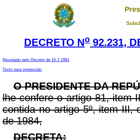
Pres
Subch
o
DECRETO N
92.231, 
Revogado pelo Decreto de 15.2.1991
Texto para impressão
O PRESIDENTE DA REP
lhe confere o artigo 81, item I
contida no artigo 5º, item III
de 1984,
DECRETA: