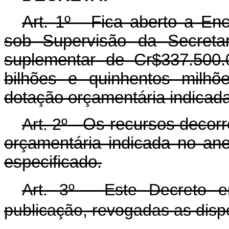
Art. 1º -
Fica aberto a En
sob Supervisão da Secretar
suplementar de Cr$337.500.0
bilhões e quinhentos milhõ
dotação orçamentária indicada
Art. 2º
-
Os recursos decorr
orçamentária indicada no an
especificado.
Art. 3º -
Este Decreto 
publicação, revogadas as disp