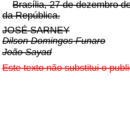
Brasília, 27 de dezembro d
da República.
JOSÉ SARNEY
Dilson Domingos Funaro
João Sayad
Este texto não substitui o pu