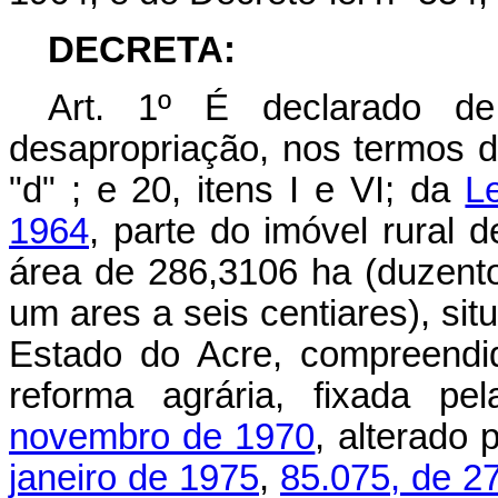
DECRETA:
Art. 1º
É declarado de 
desapropriação, nos termos dos
"d" ; e 20, itens I e VI; da
L
1964
, parte do imóvel rural
área de 286,3106 ha (duzentos
um ares a seis centiares), si
Estado do Acre, compreendido
reforma agrária, fixada pe
novembro de 1970
, alterado 
janeiro de 1975
,
85.075, de 2