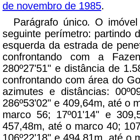
de novembro de 1985
.
Parágrafo único
.
O imóvel 
seguinte perímetro: partindo
esquerda da estrada de pen
confrontando com a Faze
280º27'51" e distância de 1.
confrontando com área do Go
azimutes e distâncias: 00º
286º53'02" e 409,64m, até o m
marco 56; 17º01'14" e 309,
457,48m, até o marco 40; 107
106º22'18" e 494,81m, até o 