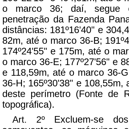
o marco 36; daí, segue 
penetração da Fazenda Pana
distâncias: 181º16'40" e 304,
82m, até o marco 36-B; 191º4
174º24'55" e 175m, até o mar
o marco 36-E; 177º27'56" e 8
e 118,59m, até o marco 36-G
36-H; 165º30'38" e 108,55m, a
deste perímetro (Fonte de 
topográfica).
Art. 2º
Excluem-se dos