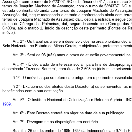
Art. 2º
-
Os trabalhos a serem desenvolvidos na área prioritária decla
Belo Horizonte, no Estado de Minas Gerais, e objetivarão, preferencialmente:
Art. 3º -
Será de 03 (três) anos o prazo de atuação governamental na á
Art. 4º -
É declarado de interesse social, para fins de desapropriaçã
denominado "Fazenda Barreiro", com área de 2.603 ha (dois mil e seiscento
§ 1º - O imóvel a que se refere este artigo tem o perímetro assinalado
§ 2º - Excluem-se dos efeitos deste Decreto: a) os semoventes, as má
beneficiados com a sua destinação.
Art. 5º -
O Instituto Nacional de Colonização e Reforma Agrária - INC
1969
.
Art. 6º - Este Decreto entrará em vigor na data de sua publicação.
Art. 7º -
Revogam-se as disposições em contrário.
Brasília, 26 de dezembro de 1985; 164º da Independência e 97º da Re