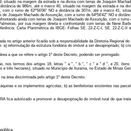
rada no artigo anterior ficarão sob a responsabilidade da Diretoria Regional 
 a) reformulação da estrutura fundiária do imóvel a ser desapropriado; b) cria
rea a que se refere o artigo 1º deste Decreto, podendo ser prorrogado.
o, nos termos dos artigos 18, letras " a ", " b ", " c " e " d ", e 20, ítens
s e três hectares), situado no Município de Iturama, no Estado de Minas Ger
 na área discriminada pelo artigo 1º deste Decreto.
quinas e os implementos agrícolas; b) as benfeitorias existentes nas parcel
RA fica autorizado a promover a desapropriação do imóvel rural de que trata 
pública.