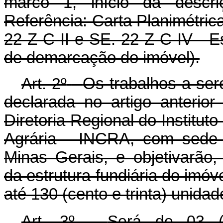
Art. 2º
-
Os trabalhos a ser
declarada no artigo anterior
Diretoria Regional do Institu
Agrária - INCRA, com sede 
Minas Gerais, e objetivarão,
da estrutura fundiária do imóv
até 130 (cento e trinta) unidad
Art. 3º -
Será de 03 (