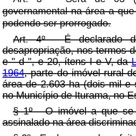
governamental na área a que s
podendo ser prorrogado.
Art. 4º -
É declarado d
desapropriação, nos termos dos 
e " d ", e 20, ítens I e V, da
1964
, parte do imóvel rural
área de 2.603 ha (dois mil e 
no Município de Iturama, no E
§ 1º - O imóvel a que se 
assinalado na área discriminad