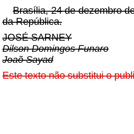
Brasília, 24 de dezembro d
da República.
JOSÉ SARNEY
Dilson Domingos Funaro
Joaõ Sayad
Este texto não substitui o pu