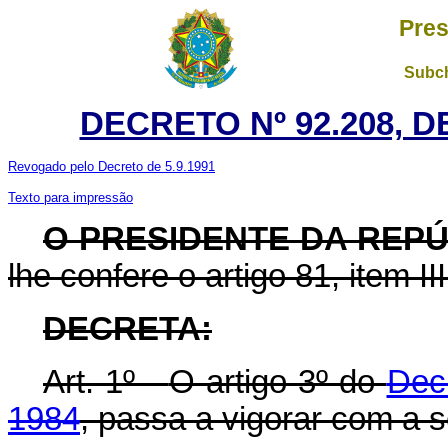
Pres
Subch
DECRETO Nº 92.208, D
Revogado pelo Decreto de 5.9.1991
Texto para impressão
O PRESIDENTE DA REP
lhe confere o artigo 81, item II
DECRETA:
Art. 1º -
O artigo 3º do
Dec
1984
, passa a vigorar com a 