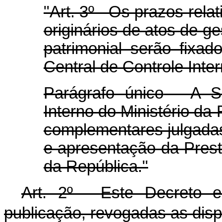
"Art. 3º - Os prazos rel
originários de atos de ge
patrimonial serão fixad
Central de Controle Inte
Parágrafo único
-
A Se
Interno do Ministério d
complementares julgadas
e apresentação da Pres
da República."
Art. 2º -
Este Decreto e
publicação, revogadas as disp