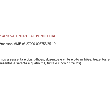
 Social da VALENORTE ALUMÍNIO LTDA.
o Processo
MME nº
27000.005755/85-19,
 a sessenta e dois bilhões, duzentos e vinte e oito milhões, trezentos e
ezentos e setenta e quatro mil, trinta e cinco cruzeiros).