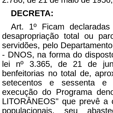
2.786, de 21 de maio de 1956,
DECRETA:
Art
. 1º Ficam declaradas 
desapropriação total ou par
servidões, pelo Departament
- DNOS, na forma do disposto 
lei nº 3.365, de 21 de ju
benfeitorias no total de, apr
setecentos e sessenta e q
execução do Programa de
LITORÂNEOS'' que prevê a c
populacionais, seu abas