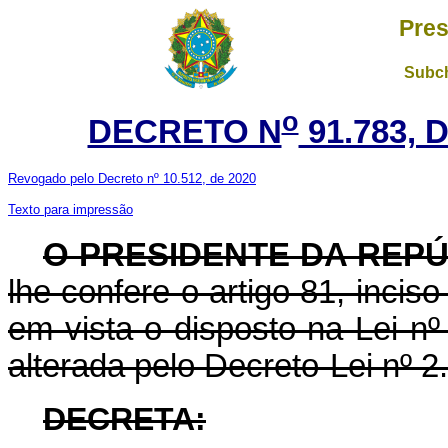
Pres
Subch
o
DECRETO N
91.783, 
Revogado pelo Decreto nº 10.512, de 2020
Texto para impressão
O PRESIDENTE DA REP
lhe confere o artigo 81, inciso
em vista o disposto na Lei n
alterada pelo Decreto-Lei nº 
DECRETA: