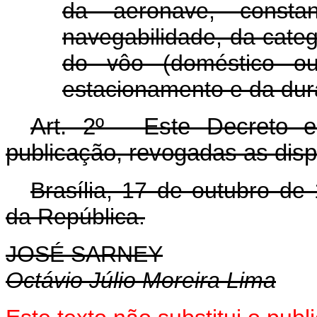
da aeronave, consta
navegabilidade, da categ
do vôo (doméstico ou 
estacionamento e da dur
Art
. 2º - Este Decreto 
publicação, revogadas as disp
Brasília, 17 de outubro de
da República.
JOSÉ SARNEY
Octávio Júlio Moreira Lima