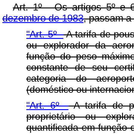
Art
. 1º - Os artigos 5º e
dezembro de 1983
, passam a 
"Art. 5º -
A tarifa de pou
ou explorador da aero
função do peso máximo
constante de seu certi
categoria do aeropo
(doméstico ou internacion
"Art. 6º -
A tarifa de 
proprietário ou expl
quantificada em função