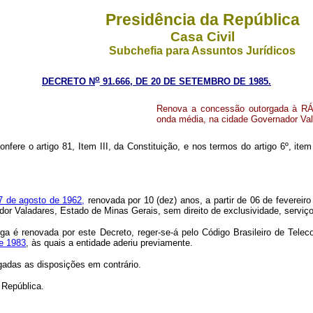
Presidência da República
Casa Civil
Subchefia para Assuntos Jurídicos
o
DECRETO N
91.666, DE 20 DE SETEMBRO DE 1985.
Renova a concessão outorgada à RÁD
onda média, na cidade Governador Val
onfere o artigo 81, Item III, da Constituição, e nos termos do artigo 6º, ite
27 de agosto de 1962,
renovada por 10 (dez) anos, a partir de 06 de feverei
dor Valadares, Estado de Minas Gerais, sem direito de exclusividade, serviç
orga é renovada por este Decreto, reger-se-á pelo Código Brasileiro de Tel
de 1983
, às quais a entidade aderiu previamente.
ogadas as disposições em contrário.
 República.