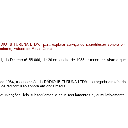
IO IBITURUNA LTDA., para explorar serviço de radiodifusão sonora em
adares, Estado de Minas Gerais.
m I, do Decreto nº 88.066, de 26 de janeiro de 1983, e tendo em vista o que
ro de 1984, a concessão da
RÁDIO IBITURUNA LTDA
., outorgada através do
o de radiodifusão sonora em onda média.
ecomunicações, leis subseqüentes e seus regulamentos e, cumulativamente,