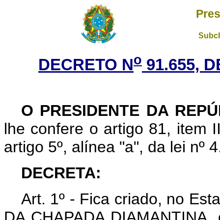
Pres
Subch
o
DECRETO N
91.655, 
O PRESIDENTE DA REPÚ
lhe confere o artigo 81, item I
artigo 5º, alínea
"a"
, da lei nº
DECRETA:
Art
. 1º - Fica criado, no 
DA CHAPADA DIAMANTINA, com