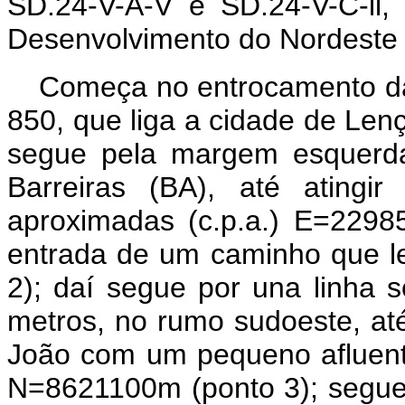
SD.24-V-A-V e SD.24-V-C-ll,
Desenvolvimento do Nordeste 
Começa no entrocamento da rodovia BR-242 com a rodovia BA-850, que liga a cidade de Lençóis àquela rodovia federal (ponto 1); segue pela margem esquerda da BR-242, no sentido Salvador-Barreiras (BA), até atingir o ponto de coordenadas planas aproximadas (c.p.a.) E=229850m e N=8622040m, onde existe a entrada de um caminho que leva ao povoado de São João (ponto 2); daí segue por una linha seca reta de aproximadamente 1900 metros, no rumo sudoeste, até atingir a confluência do riacho São João com um pequeno afluente, no ponto de c.p.a. E=228200m e N=8621100m (ponto 3); segue a montante pela margem esquerda do riacho São João, no rumo SSO, até atingir suas cabeceiras, no ponto de c.p.a. E=227100m e N=8671100m (ponto 4); daí segue pela linha basal da encosta, acompanhando aproximadamente a cota de 900m, até atingir um afluente do riacho Bom Jardim denominado ribeirão da Conceição, no ponto de c.p.a E=226900m e N=8612100m (ponto 5); segue a montante pelo talvegue do ribeirão da Conceição, até o ponto de c.p.a. E=229850m e N=860845m (ponto 6); segue por uma linha reta seca de rumo Sul, atingindo a cota de 1040m, na base da escarpa e, seguindo pela encosta nesta cota, contorna todo o fundo do vale de Caeté-Açu ou Capão-Grande, até atingir o ponto de c.p.a. E=226550m e N=8604800m (ponto 7); desse ponto, segue por um linha reta no rumo NNE de aproximadamente 450 metros até atingir a margem esquerda de um formador do rio Preto ou Grande, no lugar onde este formador inicia um grande meandro, ponto de c.p.a. E=226650m e M=8604750m (ponto 8); daí, atravessa o riacho e segue por sua margem direita até sua foz no rio Preto ou Grande, ponto de c.p.a. E=225550m e N=8605650 (ponto 9); atravessa o rio Preto ou Grande e segue então a montante pela margem esquerda desse rio, até uma de suas nascentes, no ponto de c.p.a. E=224700m e N=8596000m (ponto 10); daí, segue pela base da escarpa, passando pelos pontos de c.p.a E=224900m e N=8594750m, E=225500m e N=8592000m; E=226350m e N=8590000m; E=227100m e N=8588000m; E=227700m e N=8586000m; E=228700m e N=8580000m; E=227100m e N=8778000m; E=229250m e N=8577300m; E=229550m e N=8576100m; E=229800m e N=8575250m; E=229850m e N=8574000m; E=230900m e N=8570000m; e atingindo a cabeceira de um pequeno afluente do rio Capãozinho, no ponto de c.p.a. E=232600m e N=8565500m (ponto 11); desce pelo talvegue desse curso d'água até o ponto onde ele cruza a estrada que liga Guiné a Mucugê (ponto 12); segue pela margem direita dessa estrada, em direção a Mucugê, até o ponto de c p a. E=234450m e N=8560500m (ponto 13); segue por um linha reta de rumo Leste até o ponto de c.p.a. E=236050m e N=8560500m (ponto 14); daí segue por linha reta seca até atingir a ponte sobre o rio Paraguassu, na estrada Mucugê-São João (ponto 15); daí seguindo pela margem esquerda dessa estrada, em direção a Mucugê, até o ponto de c.p.a. E=238000m e N=8560200m (ponto 16); deste ponto, segue por uma linha reta de rumo SSE, de aproximadamente 400m, subindo a encosta da elevação fronteiriça e atingindo a cota de 1200m (ponto 17); desse ponto, segue pela encosta da escarpa, acompanhando aproximadamente a cota de 1200m até o ponto de c.p.a. E=248000m e N=8538250m (ponto 18), segue por um linha reta até o ponto de c.p.a. E=248000m e N=8537550m (ponto 19); segue pela encosta da escarpa, aproximadamente acompanhando a cota de 1200m, até o ponto de c.p.a. E=249200m e N=8534500m (ponto 20); segue por uma linha reta de aproximadamente 300m até o ponto de c.p.a. E=249500m e N=8531550m (ponto 21); continua pela encosta da escarpa da Serra do Sincorá, acompanhando aproximadamente a cota de 1200m até o ponto de c.p.a. E=251500m e N=8526800m, onde há uma falha entre as elevações (ponto 22); segue pelo flanco sul da falha até o ponto c.p.a. E=253750m e N=8527700m (ponto 23); deste segue por uma linha reta de rumo Leste, até atingir o topo da elevação de cota 1178m, no ponto de c.p.a. E=257350m e N=8527850m (ponto 24); daí, segue em direção ENE por uma linha reta de cerca de 3100m até atingir o topo da elevação de cota 1070m, no ponto de c.p.a. E=260350m e N=8528800m (ponto 25), desce a elevação, pela sua linha de crista, até atingir a margem direita do córrego Riachão, no ponto de c.p.a. E=261450m e N=8530400m (ponto 26), segue a jusante, pela margem direita dess