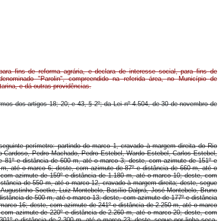
 para fins de reforma agrária, e declara de interesse social, para fins de
 denominado "Parolin", compreendido na referida área, no Município de
arina, e dá outras providências.
ermos dos artigos 18; 20; e 43, § 2º; da Lei nº 4.504, de 30 de novembro de
o seguinte perímetro: partindo do marco 1, cravado à margem direita do Rio
 Cardoso, Pedro Machado, Pedro Estebel, Wardo Estebel, Carlos Estebel,
e 81º e distância de 600 m, até o marco 3; deste, com azimute de 151º e
 m, até o marco 6; deste, com azimute de 87º e distância de 660 m, até o
 com azimute de 159º e distância de 1.180 m, até o marco 10; deste, com
istância de 550 m, até o marco 12, cravado à margem direita; deste, segue
Augustinho Soetke, Luiz Montebelo, Basílio Dalprá, José Montebelo, Bruno
distância de 500 m, até o marco 13; deste, com azimute de 177º e distância
 marco 16; deste, com azimute de 241º e distância de 2.250 m, até o marco
, com azimute de 220º e distância de 2.260 m, até o marco 20; deste, com
01º e distância de 2.300 m, até o marco 23; deste, segue por linha seca,