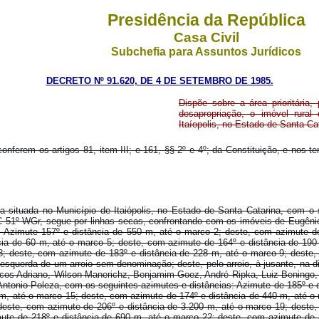
Presidência da República
Casa Civil
Subchefia para Assuntos Jurídicos
DECRETO Nº 91.620, DE 4 DE SETEMBRO DE 1985.
Dispõe sobre a área prioritária,
desapropriação, o imóvel rural
Itaíopolis, no Estado de Santa Cat
conferem os artigos 81, item III; e 161, §§ 2º e 4º; da Constituição, e nos t
área situada no Município de Itaiópolis, no Estado de Santa Catarina, com 
 51º WGr, segue por linhas secas, confrontando com os imóveis de Eugênio
s: Azimute 157º e distância de 550 m, até o marco 2; deste, com azimute d
cia de 60 m, até o marco 5; deste, com azimute de 164º e distância de 190
8; deste, com azimute de 183º e distância de 228 m, até o marco 9; deste,
squerda de um arroio sem denominação; deste, pelo arroio, à jusante, na d
cos Adriano, Wilson Manerichz, Benjamim Goez, André Ripka, Luiz Beningo, 
 Antonio Poleza, com os seguintes azimutes e distâncias: Azimute de 185º e 
m, até o marco 15; deste, com azimute de 174º e distância de 440 m, até o
deste, com azimute de 206º e distância de 3.200 m, até o marco 19; deste
ute de 218º e distância de 690 m, até o marco 22; deste, com azimute de 3