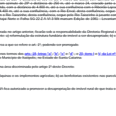
om azimute de 29º e distância de 250 m, até o marco 24, cravado junto a
da, com a distância de 4.800 m, até a sua confluência com o Ribeirão Lajead
.400 m, até a sua confluência, com o Rio Erval; desta confluência, segue
m o Rio Taiozinho; desta confluência, segue pelo Rio Taiozinho à jusante com
 Itajai Norte e Folha SG-22-Z-A-VI-3-Wit-marsum Edição de 1981 - Levanta
rada no artigo anterior, ficarão sob a responsabilidade da Diretoria Region
te: a) reformulação da estrutura fundiária do imóvel a ser desapropriado; b) 
a a que se refere o art. 1º, podendo ser prorrogado.
, nos termos dos
arts. 18, letras "a"
,
"b"
,
"c"
e "
d"
, e
20, itens I
e
V, da Lei n
no Município de Itaiópolis, no Estado de Santa Catarina.
na área discriminada pelo artigo 1º deste Decreto.
uinas e os implementos agrícolas; b) as benfeitorias existentes nas parcela
A fica autorizado a promover a desapropriação do imóvel rural de que trata 