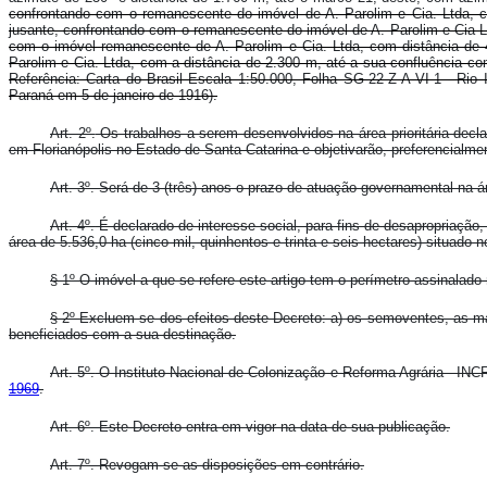
confrontando com o remanescente do imóvel de A. Parolim e Cia. Ltda, c
jusante, confrontando com o remanescente do imóvel de A. Parolim e Cia Lt
com o imóvel remanescente de A. Parolim e Cia. Ltda, com distância de 4
Parolim e Cia. Ltda, com a distância de 2.300 m, até a sua confluência co
Referência: Carta do Brasil Escala 1:50.000, Folha SG-22-Z-A-VI-1 - Rio
Paraná em 5 de janeiro de 1916).
Art. 2º.
Os trabalhos a serem desenvolvidos na área prioritária decla
em Florianópolis no Estado de Santa Catarina e objetivarão, preferencialmen
Art. 3º.
Será de 3 (três) anos o prazo de atuação governamental na áre
Art. 4º.
É declarado de interesse social, para fins de desapropriação
área de 5.536,0 ha (cinco mil, quinhentos e trinta e seis hectares) situado 
§ 1º O imóvel a que se refere este artigo tem o perímetro assinalado 
§ 2º Excluem-se dos efeitos deste Decreto: a) os semoventes, as máq
beneficiados com a sua destinação.
Art. 5º.
O Instituto Nacional de Colonização e Reforma Agrária - INCR
1969
.
Art. 6º.
Este Decreto entra em vigor na data de sua publicação.
Art. 7º.
Revogam-se as disposições em contrário.