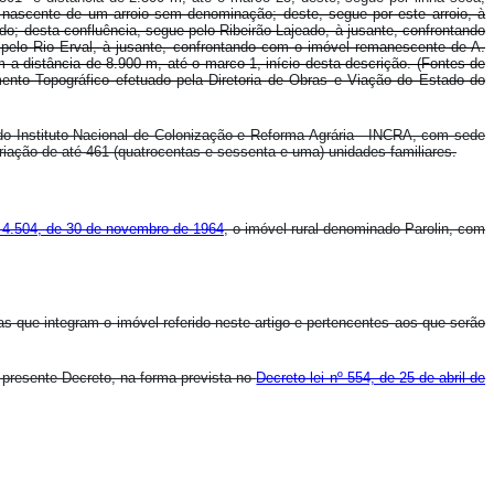
 nascente de um arroio sem denominação; deste, segue por este arroio, à
o; desta confluência, segue pelo Ribeirão Lajeado, à jusante, confrontando
 pelo Rio Erval, à jusante, confrontando com o imóvel remanescente de A.
 a distância de 8.900 m, até o marco 1, início desta descrição. (Fontes de
mento Topográfico efetuado pela Diretoria de Obras e Viação do Estado do
al do Instituto Nacional de Colonização e Reforma Agrária - INCRA, com sede
criação de até 461 (quatrocentas e sessenta e uma) unidades familiares.
º 4.504, de 30 de novembro de 1964
, o imóvel rural denominado Parolin, com
s que integram o imóvel referido neste artigo e pertencentes aos que serão
o presente Decreto, na forma prevista no
Decreto-lei nº 554, de 25 de abril de