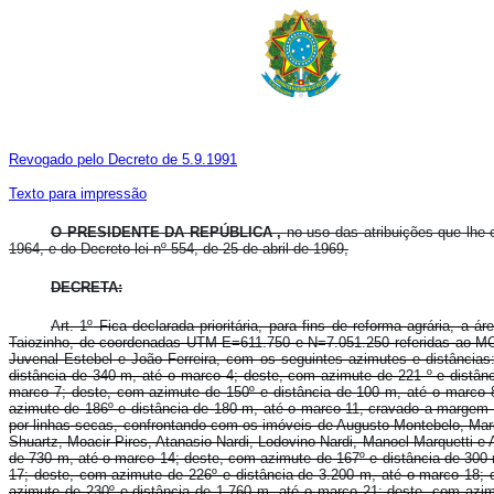
Revogado pelo Decreto de 5.9.1991
Texto para impressão
O PRESIDENTE DA REPÚBLICA ,
no uso das atribuições que lhe 
1964, e do Decreto-lei nº 554, de 25 de abril de 1969,
DECRETA:
A
rt. 1º
Fica declarada prioritária, para fins de reforma agrária, a 
Taiozinho, de coordenadas UTM E=611.750 e N=7.051.250 referidas ao MC
Juvenal Estebel e João Ferreira, com os seguintes azimutes e distância
distância de 340 m, até o marco 4; deste, com azimute de 221 º e distân
marco 7; deste, com azimute de 150º e distância de 100 m, até o marco 
azimute de 186º e distância de 180 m, até o marco 11, cravado a margem e
por linhas secas, confrontando com os imóveis de Augusto Montebelo, Mar
Shuartz, Moacir Pires, Atanasio Nardi, Lodovino Nardi, Manoel Marquetti e
de 730 m, até o marco 14; deste, com azimute de 167º e distância de 300 
17; deste, com azimute de 226º e distância de 3.200 m, até o marco 18; 
azimute de 230º e distância de 1.760 m, até o marco 21; deste, com azim