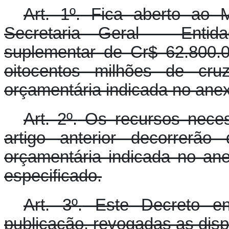
Art. 1º.
Fica aberto ao Mi
Secretaria Geral - Entida
suplementar de Cr$ 62.800.0
oitocentos milhões de cruz
orçamentária indicada no anex
Art. 2º.
Os recursos neces
artigo anterior decorrerão
orçamentária indicada no an
especificado.
Art. 3º.
Este Decreto en
publicação, revogadas as disp