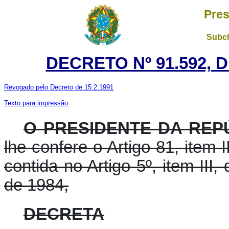
Pres
Subch
DECRETO Nº 91.592, 
Revogado pelo Decreto de 15.2.1991
Texto para impressão
O PRESIDENTE DA REP
lhe confere o Artigo 81, item I
contida no Artigo 5º, item III
de 1984,
DECRETA