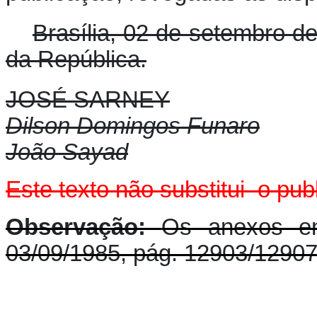
Brasília, 02 de setembro d
da República.
JOSÉ SARNEY
Dilson Domingos Funaro
João Sayad
E
ste texto não substitui o p
Observação:
Os anexos en
03/09/1985, pág. 12903/1290