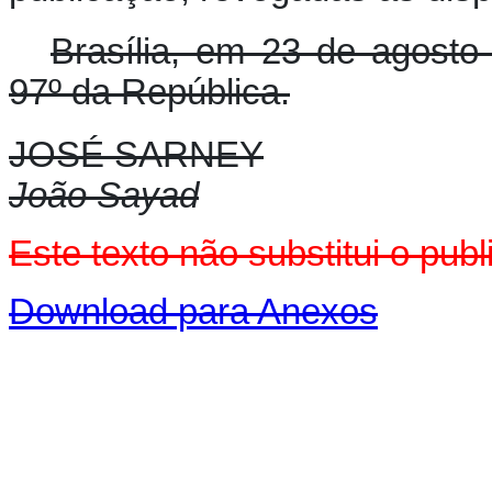
Brasília, em 23 de agosto
97º da República.
JOSÉ SARNEY
João Sayad
E
ste texto não substitui o pu
Download para Anexos