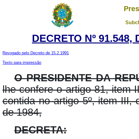
Pres
Subch
DECRETO Nº 91.548, 
Revogado pelo Decreto de 15.2.1991
Texto para impressão
O PRESIDENTE DA REPÚ
lhe confere o artigo 81, item I
contida no artigo 5º, item III
de 1984,
DECRETA: