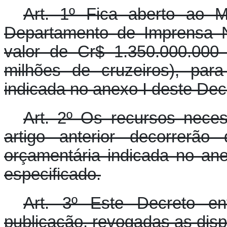
Art. 1º Fica aberto ao M
Departamento de Imprensa N
valor de Cr$ 1.350.000.000 
milhões de cruzeiros), par
indicada no anexo I deste Dec
Art. 2º Os recursos nece
artigo anterior decorrerão
orçamentária indicada no an
especificado.
Art. 3º Este Decreto e
publicação, revogadas as disp