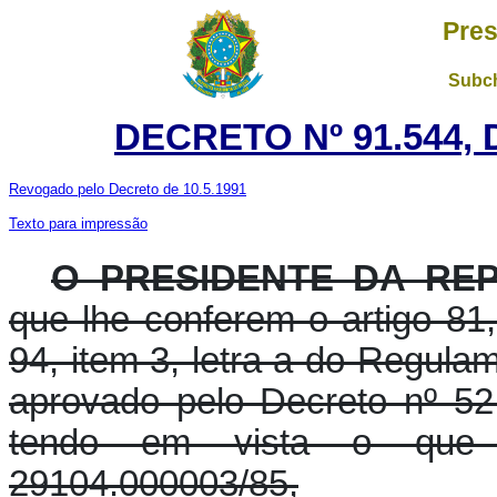
Pres
Subch
DECRETO Nº 91.544, 
Revogado pelo Decreto de 10.5.1991
Texto para impressão
O PRESIDENTE DA RE
que lhe conferem o artigo 81, 
94, item 3, letra a do Regula
aprovado pelo Decreto nº 52
tendo em vista o que
29104.000003/85,