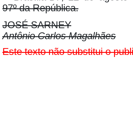
97º da República.
JOSÉ SARNEY
Antônio Carlos Magalhães
Este texto não substitui o pu