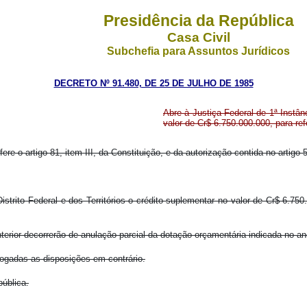
Presidência da República
Casa Civil
Subchefia para Assuntos Jurídicos
DECRETO Nº 91.480, DE 25 DE JULHO DE 1985
Abre à Justiça Federal de 1ª Instânc
valor de Cr$ 6.750.000.000, para r
ere o artigo 81, item III, da Constituição, e da autorização contida no artigo 
Distrito Federal e dos Territórios o crédito suplementar no valor de Cr$ 6.75
terior decorrerão de anulação parcial da dotação orçamentária indicada no a
vogadas as disposições em contrário.
pública.