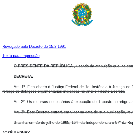
Revogado pelo Decreto de 15.2.1991
Texto para impressão
O PRESIDENTE DA REPÚBLICA ,
usando da atribuição que lhe conf
DECRETA:
Art. 1º. Fica aberto à Justiça Federal de 1a. Instância à Justiça do 
reforço de dotações orçamentárias indicadas no anexo I deste Decreto.
Art. 2º. Os recursos necessários à execução do disposto no artigo an
Art. 3º. Este Decreto entrará em vigor na data de sua publicação, re
Brasília, em 25 de julho de 1985; 164º da Independência e 97º da Re
JOSÉ SARNEY