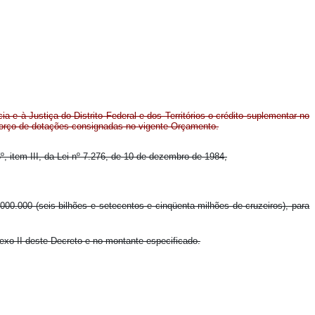
ia e à Justiça do Distrito Federal e dos Territórios o crédito suplementar no
eforço de dotações consignadas no vigente Orçamento.
5º, item III, da Lei nº 7.276, de 10 de dezembro de 1984,
0.000.000 (seis bilhões e setecentos e cinqüenta milhões de cruzeiros), para
nexo II deste Decreto e no montante especificado.