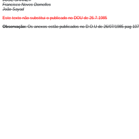
Francisco Neves Dornelles
João Sayad
Este texto não substitui o publicado no DOU de 26.7.1985
O
bservação:
Os anexos estão publicados no D.O.U de 26/07/1985 pag 107