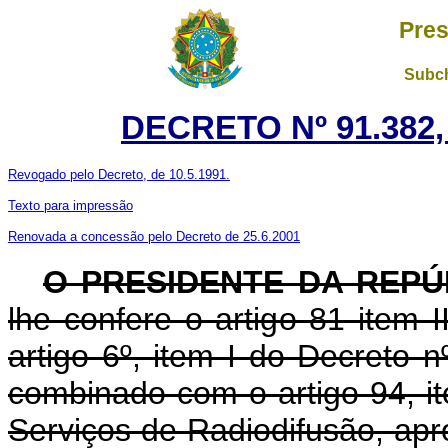
Pres
Subch
DECRETO Nº 91.382,
Revogado pelo Decreto, de 10.5.1991.
Texto para impressão
Renovada a concessão pelo Decreto de 25.6.2001
O PRESIDENTE DA REPÚ
lhe confere o artigo 81 item I
artigo 6º, item I do Decreto 
combinado com o artigo 94, ite
Serviços de Radiodifusão, apr