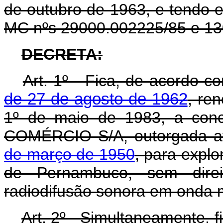
de outubro de 1963, e tendo 
MC nºs 29000.002225/85 e 13
DECRETA:
Art
. 1º - Fica, de acordo 
de 27 de agosto de 1962
, re
1º de maio de 1983, a c
COMÉRCIO S/A, outorgada a
de março de 1950
, para expl
de Pernambuco, sem direit
radiodifusão sonora em onda 
Art
. 2º - Simultaneamente, f