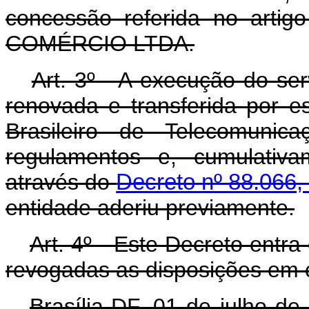
concessão referida no art
COMÉRCIO LTDA.
Art
. 3º - A execução do ser
renovada e transferida por e
Brasileiro de Telecomunic
regulamentos e, cumulativa
através do
Decreto nº 88.066, 
entidade aderiu previamente.
Art
. 4º - Este Decreto entra
revogadas as disposições em c
Brasília-DF, 01 de julho d