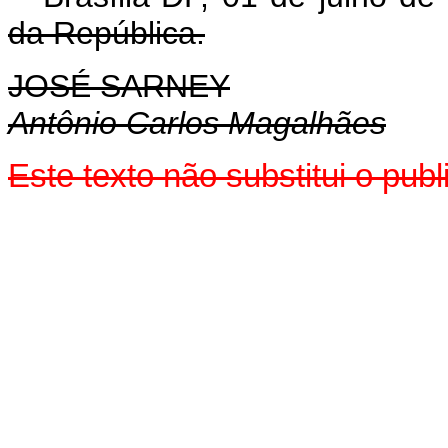
da República.
JOSÉ SARNEY
Antônio Carlos Magalhães
Este texto não substitui o pu