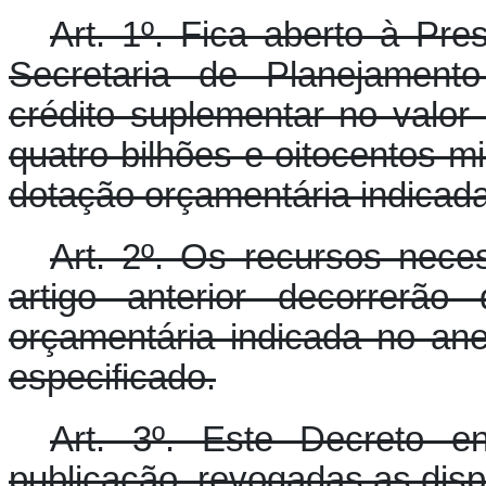
Art. 1º. Fica aberto à Pre
Secretaria de Planejamento
crédito suplementar no valor
quatro bilhões e oitocentos mi
dotação orçamentária indicada
Art. 2º. Os recursos nece
artigo anterior decorrerão
orçamentária indicada no an
especificado.
Art. 3º. Este Decreto e
publicação, revogadas as disp