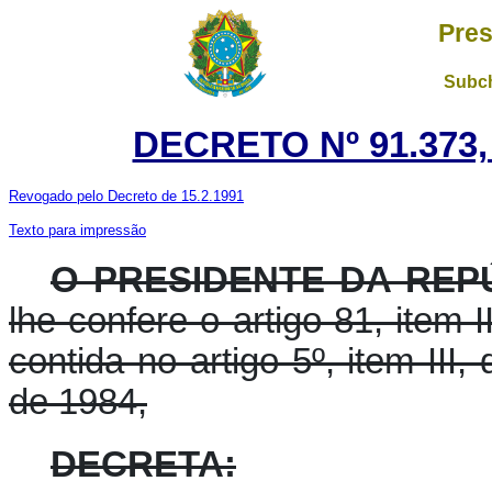
Pres
Subch
DECRETO Nº 91.373,
Revogado pelo Decreto de 15.2.1991
Texto para impressão
O PRESIDENTE DA REPÚ
lhe confere o artigo 81, item I
contida no artigo 5º, item III
de 1984,
DECRETA: