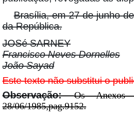
Brasília, em 27 de junho d
da República.
JOSé SARNEY
Francisco Neves Dornelles
João Sayad
Este texto não substitui o pu
Observação:
Os Anexos 
28/06/1985,pag.9152.