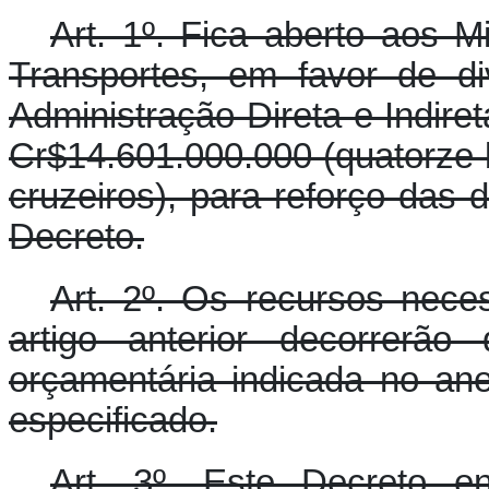
Art. 1º. Fica aberto aos 
Transportes, em favor de d
Administração Direta e Indiret
Cr$14.601.000.000 (quatorze 
cruzeiros), para reforço das 
Decreto.
Art. 2º. Os recursos nece
artigo anterior decorrerão
orçamentária indicada no an
especificado.
Art. 3º. Este Decreto e