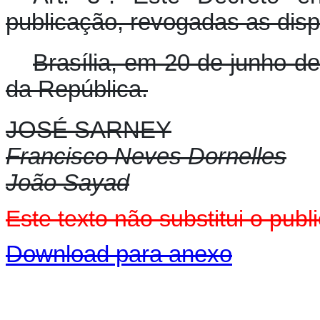
publicação, revogadas as disp
Brasília, em 20 de junho d
da República.
JOSÉ SARNEY
Francisco Neves Dornelles
João Sayad
Este texto não substitui o pu
Download para anexo