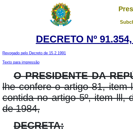
Pres
Subch
DECRETO Nº 91.354,
Revogado pelo Decreto de 15.2.1991
Texto para impressão
O PRESIDENTE DA REPÚ
lhe confere o artigo 81, item 
contida no artigo 5º, item lll
de 1984,
DECRETA: