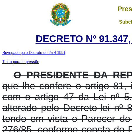
Pres
Subch
DECRETO Nº 91.347,
Revogado pelo Decreto de 25.4.1991
Texto para impressão
O PRESIDENTE DA RE
que lhe confere o artigo 81, 
com o artigo 47 da Lei nº 
alterado pelo Decreto-lei nº
tendo em vista o Parecer d
276/85, conforme consta do 