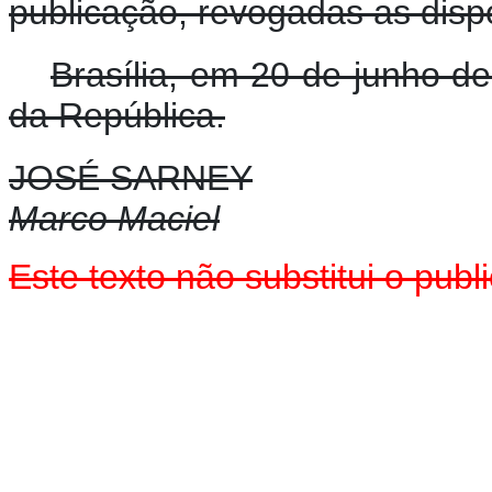
publicação, revogadas as disp
Brasília, em 20 de junho d
da República.
JOSÉ SARNEY
Marco Maciel
Este texto não substitui o pu