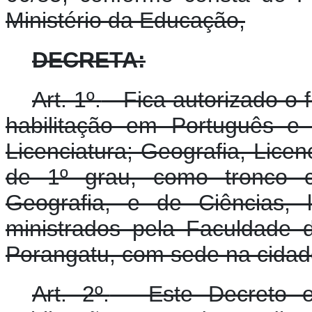
Ministério da Educação,
DECRETA:
Art. 1º.
- Fica autorizado o 
habilitação em Português e In
Licenciatura; Geografia, Licenc
de 1º grau, como tronco 
Geografia, e de Ciências, 
ministrados pela Faculdade 
Porangatu, com sede na cidad
Art. 2º.
- Este Decreto e