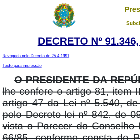
Pres
Subch
DECRETO Nº 91.346,
Revogado pelo Decreto de 25.4.1991
Texto para impressão
O PRESIDENTE DA REPÚ
lhe confere o artigo 81, item 
artigo 47 da Lei nº 5.540, d
pelo Decreto-lei nº 842, de 
vista o Parecer do Conselho
66/85, conforme consta do 