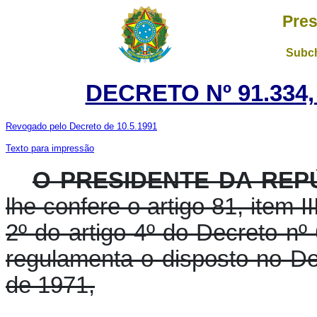
Pres
Subch
DECRETO Nº 91.334,
Revogado pelo Decreto de 10.5.1991
Texto para impressão
O PRESIDENTE DA REP
lhe confere o artigo 81, item I
2º do artigo 4º do Decreto nº
regulamenta o disposto no Dec
de 1971,