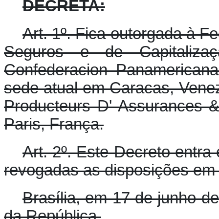
DECRETA:
Art. 1º. Fica outorgada à 
Seguros e de Capitalizaçã
Confederacion Panamericana
sede atual em Caracas, Venez
Producteurs D' Assurances 
Paris, França.
Art. 2º. Este Decreto entra
revogadas as disposições em 
Brasília, em 17 de junho d
da República.