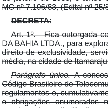
MC nº 7.196/83, (Edital nº 25/
DECRETA
:
Art. 1º. - Fica outorga
DA BAHIA LTDA., para explora
direito de exclusividade, ser
média, na cidade de Itamaraju
Parágrafo único.
A conces
Código Brasileiro de Telecom
regulamentos e, cumulativame
e obrigações enumerados n