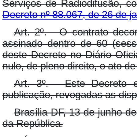
Serviços de Radiodifusão, c
Decreto nº 88.067, de 26 de j
Art. 2º. - O contrato dec
assinado dentro de 60 (sess
deste Decreto no Diário Ofic
nulo, de pleno direito, o ato de
Art. 3º. - Este Decreto
publicação, revogadas as disp
Brasília-DF, 13 de junho d
da República.