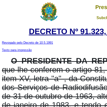
Pres
Subch
DECRETO Nº 91.323,
Revogado pelo Decreto de 10.5.1991
Texto para impressão
O PRESIDENTE DA RE
que lhe conferem o artigo 81, 
item XV, letra "a" , da Consti
dos Serviços de Radiodifusão
de 31 de outubro de 1963, alt
de janeiro de 1983, e tendo