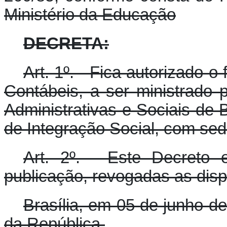
Ministério da Educação
DECRETA:
Art. 1º. - Fica autorizado 
Contábeis, a ser ministrado 
Administrativas e Sociais de B
de Integração Social, com sede
Art. 2º. - Este Decreto
publicação, revogadas as disp
Brasília, em 05 de junho d
da República.