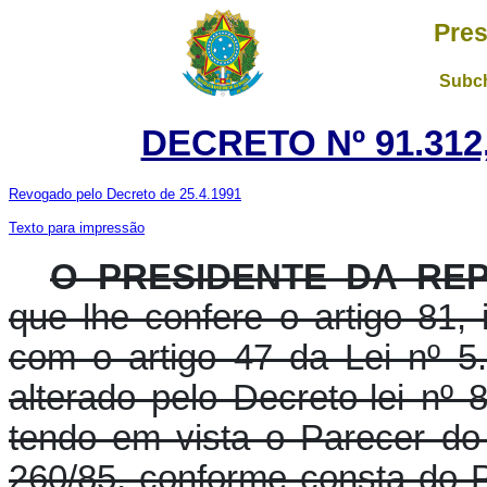
Pres
Subch
DECRETO Nº 91.312
Revogado pelo Decreto de 25.4.1991
Texto para impressão
O PRESIDENTE DA RE
que lhe confere o artigo 81, 
com o artigo 47 da Lei nº 
alterado pelo Decreto-lei nº
tendo em vista o Parecer d
260/85, conforme consta do 