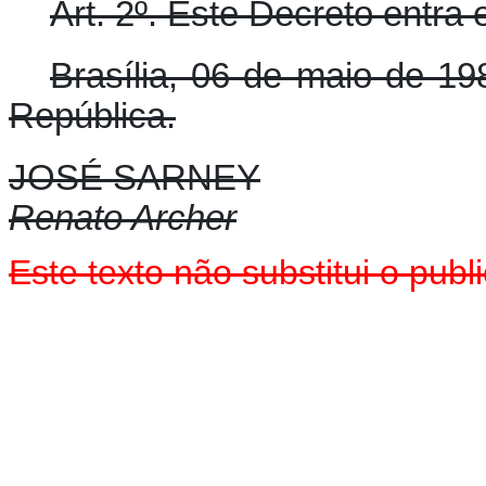
Art. 2º. Este Decreto entra
Brasília, 06 de maio de 19
República.
JOSÉ SARNEY
Renato Archer
Este texto não substitui o pu