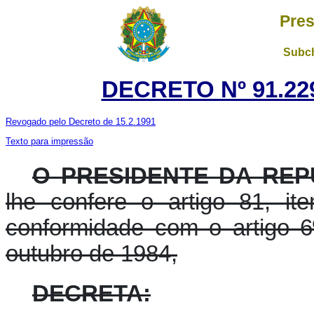
Pres
Subch
DECRETO Nº 91.229
Revogado pelo Decreto de 15.2.1991
Texto para impressão
O PRESIDENTE DA REP
lhe confere o artigo 81, it
conformidade com o artigo 6
outubro de 1984,
DECRETA: