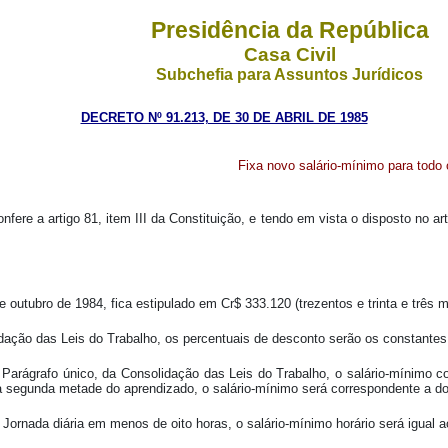
Presidência da República
Casa Civil
Subchefia para Assuntos Jurídicos
DECRETO Nº 91.213, DE 30 DE ABRIL DE 1985
Fixa novo salário-mínimo para todo o 
nfere a artigo 81, item III da Constituição, e tendo em vista o disposto no a
outubro de 1984, fica estipulado em Cr$ 333.120 (trezentos e trinta e três mil
lidação das Leis do Trabalho, os percentuais de desconto serão os constante
u Parágrafo único, da Consolidação das Leis do Trabalho, o salário-mínimo c
a segunda metade do aprendizado, o salário-mínimo será correspondente a doi
Jornada diária em menos de oito horas, o salário-mínimo horário será igual ao