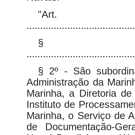
"Art
........................................
§ 
........................................
§ 2º - São subordi
Administração da Marinh
Marinha, a Diretoria d
Instituto de Processame
Marinha, o Serviço de A
de Documentação-Ger