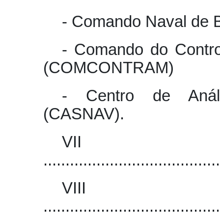
- Comando Naval de B
- Comando do Contro
(COMCONTRAM)
- Centro de Anál
(CASNAV).
VI
........................................
VI
........................................