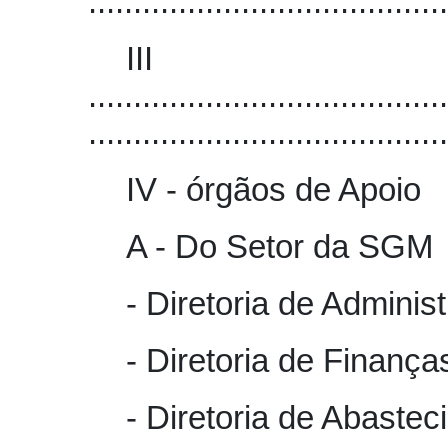
........................................
II
........................................
........................................
IV - órgãos de Apoio
A - Do Setor da SGM
- Diretoria de Admini
- Diretoria de Finanç
- Diretoria de Abaste