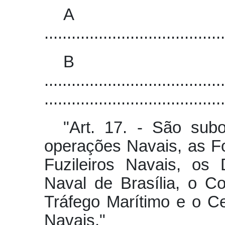
A
........................................
B
........................................
........................................
"Art. 17. - São su
operações Navais, as F
Fuzileiros Navais, os
Naval de Brasília, o 
Tráfego Marítimo e o C
Navais."