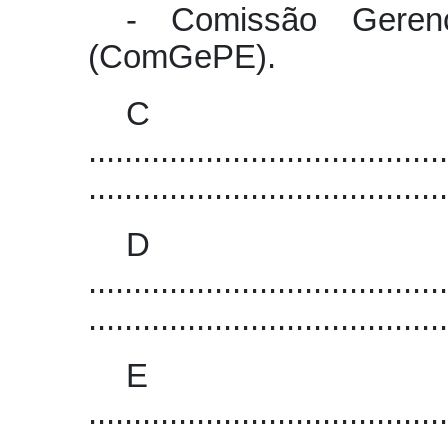
- Comissão Gerenc
(ComGePE).
C
........................................
........................................
D
........................................
........................................
E
........................................