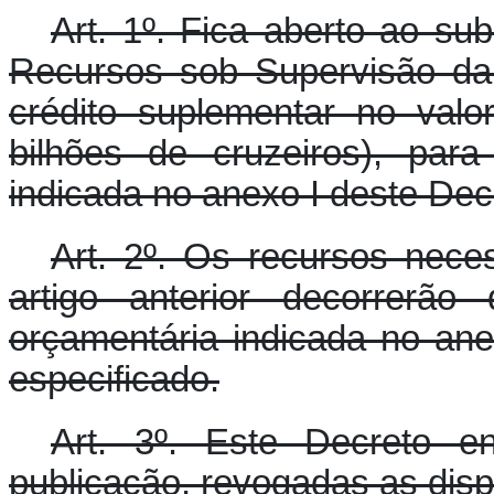
Art. 1º. Fica aberto ao s
Recursos sob Supervisão da
crédito suplementar no valo
bilhões de cruzeiros), par
indicada no anexo I deste Dec
Art. 2º. Os recursos nece
artigo anterior decorrerão
orçamentária indicada no ane
especificado.
Art. 3º. Este Decreto e
publicação, revogadas as disp