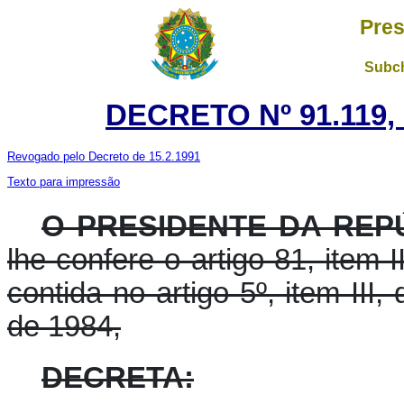
Pres
Subch
DECRETO Nº 91.119,
Revogado pelo Decreto de 15.2.1991
Texto para impressão
O PRESIDENTE DA REP
lhe confere o artigo 81, item I
contida no artigo 5º, item III
de 1984,
DECRETA: