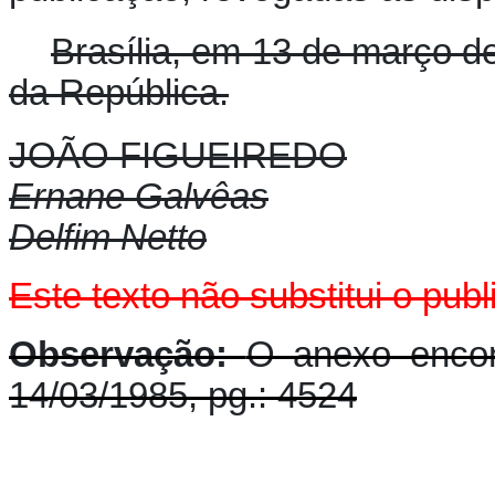
Brasília, em 13 de março d
da República.
JOÃO FIGUEIREDO
Ernane Galvêas
Delfim Netto
Este texto não substitui o pu
Observação:
O anexo encon
14/03/1985, pg.: 4524