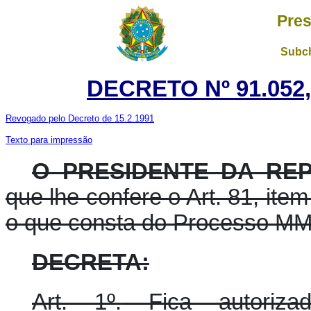
Pres
Subch
DECRETO Nº 91.052
Revogado pelo Decreto de 15.2.1991
Texto para impressão
O PRESIDENTE DA RE
que lhe confere o Art. 81, item
o que consta do Processo MM
DECRETA:
Art. 1º.
Fica autorizad