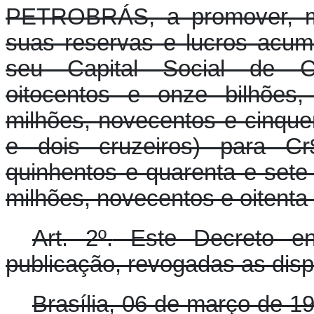
PETROBRÁS, a promover, me
suas reservas e lucros acu
seu Capital Social de Cr$
oitocentos e onze bilhões,
milhões, novecentos e cinquen
e dois cruzeiros) para Cr$
quinhentos e quarenta e sete 
milhões, novecentos e oitenta 
Art. 2º.
Este Decreto en
publicação, revogadas as disp
Brasília, 06 de março de 1