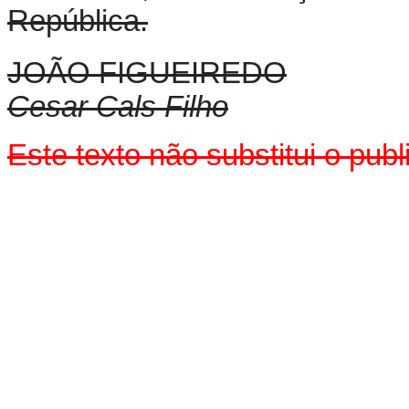
República.
JOÃO FIGUEIREDO
Cesar Cals Filho
Este texto não substitui o pu