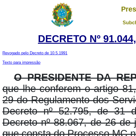
Pres
Subch
DECRETO Nº 91.044
Revogado pelo Decreto de 10.5.1991
Texto para impressão
O PRESIDENTE DA RE
que lhe conferem o artigo 81, 
29 do Regulamento dos Servi
Decreto nº 52.795, de 31 d
Decreto nº 88.067, de 26 de 
que consta do Processo MC nº 