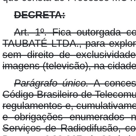
DECRETA:
Art. 1º.
Fica outorgada 
TAUBATÉ LTDA., para explora
sem direito de exclusividad
imagens (televisão), na cidad
Parágrafo único.
A conces
Código Brasileiro de Telecom
regulamentos e, cumulativame
e obrigações enumerados n
Serviços de Radiodifusão, c