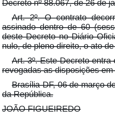
Decreto nº 88.067, de 26 de j
Art. 2º.
O contrato decorr
assinado dentro de 60 (sess
deste Decreto no Diário Ofic
nulo, de pleno direito, o ato de
Art. 3º.
Este Decreto entra 
revogadas as disposições em 
Brasília-DF, 06 de março d
da República.
JOÃO FIGUEIREDO