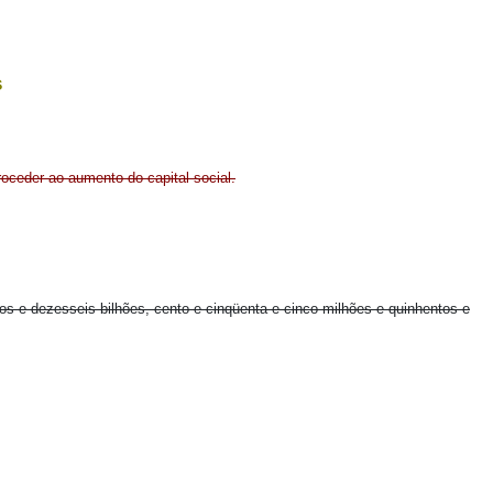
s
roceder ao aumento do capital social.
tos e dezesseis bilhões, cento e cinqüenta e cinco milhões e quinhentos e