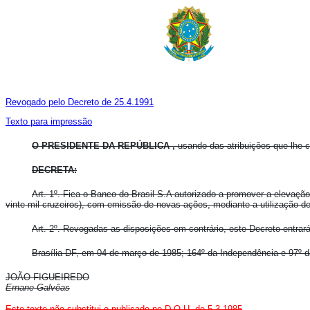
Revogado pelo Decreto de 25.4.1991
Texto para impressão
O PRESIDENTE DA REPÚBLICA ,
usando das atribuições que lhe con
DECRETA:
Art. 1º. Fica o Banco do Brasil S.A autorizado a promover a elevaçã
vinte mil cruzeiros), com emissão de novas ações, mediante a utilização 
Art. 2º. Revogadas as disposições em contrário, este Decreto entrar
Brasília-DF, em 04 de março de 1985; 164º da Independência e 97º d
JOÃO FIGUEIREDO
Ernane Galvêas
Este texto não substitui o publicado no D.O.U. de 5.3.1985