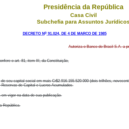
Presidência da República
Casa Civil
Subchefia para Assuntos Jurídico
o
DECRETO N
91.024, DE 4 DE MARÇO DE 1985
Autoriza o Banco do Brasil S.A. a p
fere o art. 81, item III, da Constituição,
o de seu capital social em mais Cr$2.916.155.520.000 (dois trilhões, novecen
de Reservas de Capital e Lucros Acumulados.
á em vigor na data de sua publicação.
a República.