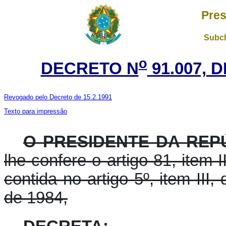
Pres
Subch
o
DECRETO N
91.007, 
Revogado pelo Decreto de 15.2.1991
Texto para impressão
O PRESIDENTE DA REP
lhe confere o artigo 81, item I
contida no artigo 5º, item III
de 1984,