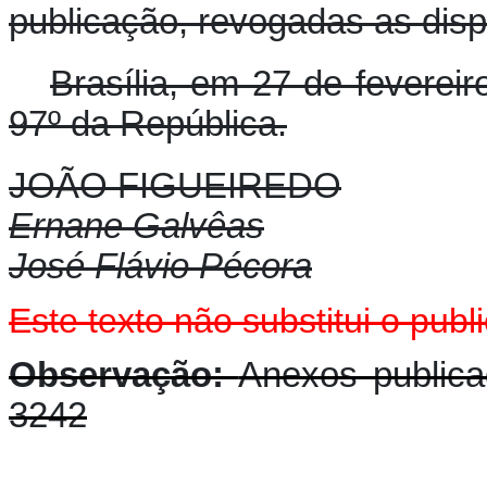
publicação, revogadas as disp
Brasília, em 27 de feverei
97º da República.
JOÃO FIGUEIREDO
Ernane Galvêas
José Flávio Pécora
Este texto não substitui o pu
Observação:
Anexos public
3242