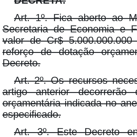
DECRETA:
Art. 1º. Fica aberto ao M
Secretaria de Economia e F
valor de Cr$ 5.000.000.000 
reforço de dotação orçamen
Decreto.
Art. 2º. Os recursos nece
artigo anterior decorrerão
orçamentária indicada no ane
especificado.
Art. 3º. Este Decreto e