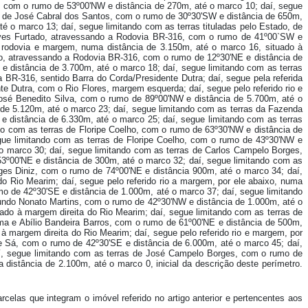
il, com o rumo de 53º00'NW e distância de 270m, até o marco 10; daí, segue
o, de José Cabral dos Santos, com o rumo de 30º30'SW e distância de 650m,
é o marco 13; daí, segue limitando com as terras tituladas pelo Estado, de
Alves Furtado, atravessando a Rodovia BR-316, com o rumo de 41º00`SW e
a rodovia e margem, numa distância de 3.150m, até o marco 16, situado à
ado, atravessando a Rodovia BR-316, com o rumo de 12º30'NE e distância de
 distância de 3.700m, até o marco 18; daí, segue limitando com as terras
R-316, sentido Barra do Corda/Presidente Dutra; daí, segue pela referida
e Dutra, com o Rio Flores, margem esquerda; daí, segue pelo referido rio e
osé Benedito Silva, com o rumo de 89º00'NW e distância de 5.700m, até o
de 5.120m, até o marco 23; daí, segue limitando com as terras da Fazenda
 distância de 6.330m, até o marco 25; daí, segue limitando com as terras
o com as terras de Floripe Coelho, com o rumo de 63º30'NW e distância de
gue limitando com as terras de Floripe Coelho, com o rumo de 43º30'NW e
o marco 30; daí, segue limitando com as terras de Carlos Campelo Borges,
3º00'NE e distância de 300m, até o marco 32; daí, segue limitando com as
es Diniz, com o rumo de 74º00'NE e distância 900m, até o marco 34; daí,
 Rio Mearim; daí, segue pelo referido rio a margem, por ele abaixo, numa
o de 42º30'SE e distância de 1.000m, até o marco 37; daí, segue limitando
undo Nonato Martins, com o rumo de 42º30'NW e distância de 1.000m, até o
uado à margem direita do Rio Mearim; daí, segue limitando com as terras de
a e Abílio Bandeira Barros, com o rumo de 61º00'NE e distância de 500m,
à margem direita do Rio Mearim; daí, segue pelo referido rio e margem, por
e Sá, com o rumo de 42º30'SE e distância de 6.000m, até o marco 45; daí,
í, segue limitando com as terras de José Campelo Borges, com o rumo de
 distância de 2.100m, até o marco 0, inicial da descrição deste perímetro.
elas que integram o imóvel referido no artigo anterior e pertencentes aos