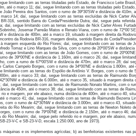
gue limitando com as terras tituladas pelo Estado, de Francisco Leite Bras
0m, até o março 11; daí, segue limitando com as terras tituladas pelo Estad
 de João Pereira dos Santos, com o rumo de 39º30'SW e distância de 410m, at
o marco 14; daí, segue limitando com as terras excluídas de Nick Carter 
 BR-316, sentido Barra do Corda/Presidente Dutra; daí, segue pela referid
a; daí, segue limitando com as terras excluídas de Nick Carter Alves Furt
Sobrinho, Josemar Parreão Matos e Renato Viana, com o rumo de 72º00`SE e
e distância de 400m, até a marco 19, situado à margem direita da Rodovia B
contro da Rodovia BR-316, margem direita, sentido Barra do Corda/President
 à margem esquerda do Rio Flores; daí, segue limitando com as terras de J
dofredo Tomaz e Lino Marques da Silva, com o rumo de 20º00'SW e distância 
í, segue limitando com as terras de João Gomes, com o rumo de 20º00'NE e
mo de 39º00'NE e distância de 1.160m, até o marco 26; daí, segue limitand
elho, com a rumo de 67º00'SW e distância de 470m, até o marco 28; daí se
 de Carlos Campelo Borges, com o rumo de 34º00'NE e distância 1.800m, até 
e limitando com as terras do Espólio de Antônio V. Borges, com o rumo de 5
000m, até o marco 33; daí, segue limitando com as terras de Raimundo Borg
2º30'NW e distância de 6.000m, até o marco 35, situado à margem direita do
m; daí, segue limitando com as terras de Raimundo Nonato Martins, com o rum
ância de 450m, até o marco 38; daí, segue limitando com as terras de Raim
o rio e margem, por ele abaixo, numa distância de 400m, até o marco 40, sit
té o marco 41; daí, segue limitando com as terras de Raimundo Bezerra Lim
ros, com o rumo de 42º30'NW e distância de 3.000m, até o marco 43, situado 
reita do Rio Mearim; daí, segue limitando com as terras de Newton Noleto d
orges, com o rumo de 79º00'NE e distância de 2.150m, até o marco 46; da
do Rio Mearim; daí, segue pelo referido rio e margem, por ele abaixo, numa
SB-23-V-C e SB-23-V-D, escala 1:250.000, ano de 1973).
máquinas e os implementos agrícolas; b) as benfeitorias existentes nas parc