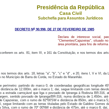
Presidência da República
Casa Civil
Subchefia para Assuntos Jurídicos
o
DECRETO N
90.998, DE 27 DE FEVEREIRO DE 1985
Declara de interesse social, pa
"Clementes/Cajazeiras", situado n
área prioritária, para fins de reforma
onferem os arts. 81, item III, e 161 da Constituição, e nos termos dos arts
nos termos dos arts. 18, letras "a", "b", "c" e "d" , e 20, itens I, V e VI, 
ado no Município de Barra do Corda, no Estado do Maranhão.
te perímetro: partindo do marco 0, de coordenadas geográficas longitude 45
distância de 12.000m, até o marco 1; daí, segue limitando com terras devo
 a estrada carroçável que liga o povoado de Ipiranga à Rodovia BR-316, at
argem, sentido povoado de lpiranga/BR-316, numa distância de 1.450m, até 
e Cajazeiras, com o rumo de 82º00'SW e distância de 850m, até o marca 5; d
, segue limitando com as terras tituladas pelo Estado de Galdino Gomes d
da Silva, com o rumo de 70º 00'NW e distância de 475m, até o marco 8; daí, 