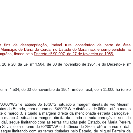
ra fins de desapropriação, imóvel rural constituído de parte da área
o Município de Barra do Corda, no Estado do Maranhão, e compreendido na
 agrária, fixada pelo
Decreto nº 90.997, de 27 de fevereiro de 1985.
. 18 e 20, da Lei nº 4.504, de 30 de novembro de 1964, e do Decreto-lei nº
da Lei nº 4.504, de 30 de novembro de 1964, imóvel rural, com 11.000 ha (onze
º00'00"WGr e latitude 05º16'30"S, situado à margem direita do Rio Mearim,
lutas do Estado, com o rumo de 34º00'SW e distância de 860m, até o marco
é o marco 3, situado a margem direita da mencionada estrada carroçável,
o marco 4, situado a margem direita da citada estrada carroçável, sentido
aí, segue limitando com as terras tituladas pelo Estado, de Maria Pereira
a Silva, com o rumo de 63º00'NW e distância de 250m, até o marco 7; daí,
segue limitando com as terras tituladas pelo Estado, de Miguel Ferreira da