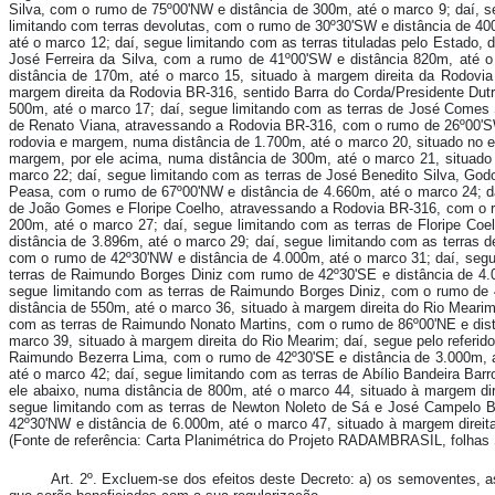
Silva, com o rumo de 75º00'NW e distância de 300m, até o marco 9; daí, se
limitando com terras devolutas, com o rumo de 30º30'SW e distância de 40
até o marco 12; daí, segue limitando com as terras tituladas pelo Estado,
José Ferreira da Silva, com a rumo de 41º00'SW e distância 820m, até 
distância de 170m, até o marco 15, situado à margem direita da Rodovia
margem direita da Rodovia BR-316, sentido Barra do Corda/Presidente Dutr
500m, até o marco 17; daí, segue limitando com as terras de José Comes 
de Renato Viana, atravessando a Rodovia BR-316, com o rumo de 26º00'SW 
rodovia e margem, numa distância de 1.700m, até o marco 20, situado no en
margem, por ele acima, numa distância de 300m, até o marco 21, situado
marco 22; daí, segue limitando com as terras de José Benedito Silva, Go
Peasa, com o rumo de 67º00'NW e distância de 4.660m, até o marco 24; da
de João Gomes e Floripe Coelho, atravessando a Rodovia BR-316, com o ru
200m, até o marco 27; daí, segue limitando com as terras de Floripe Co
distância de 3.896m, até o marco 29; daí, segue limitando com as terras
com o rumo de 42º30'NW e distância de 4.000m, até o marco 31; daí, segu
terras de Raimundo Borges Diniz com rumo de 42º30'SE e distância de 4.
segue limitando com as terras de Raimundo Borges Diniz, com o rumo de 4
distância de 550m, até o marco 36, situado à margem direita do Rio Meari
com as terras de Raimundo Nonato Martins, com o rumo de 86º00'NE e dist
marco 39, situado à margem direita do Rio Mearim; daí, segue pelo referid
Raimundo Bezerra Lima, com o rumo de 42º30'SE e distância de 3.000m, a
até o marco 42; daí, segue limitando com as terras de Abílio Bandeira Bar
ele abaixo, numa distância de 800m, até o marco 44, situado à margem di
segue limitando com as terras de Newton Noleto de Sá e José Campelo B
42º30'NW e distância de 6.000m, até o marco 47, situado à margem direita 
(Fonte de referência: Carta Planimétrica do Projeto RADAMBRASIL, folhas 
Art. 2º.
Excluem-se dos efeitos deste Decreto: a) os semoventes, as 