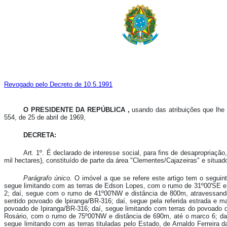
Revogado pelo Decreto de 10.5.1991
O PRESIDENTE DA REPÚBLICA ,
usando das atribuições que lhe c
554, de 25 de abril de 1969,
DECRETA:
Art. 1º.
É declarado de interesse social, para fins de desapropriação, 
mil hectares), constituído de parte da área "Clementes/Cajazeiras" e situ
Parágrafo único.
O imóvel a que se refere este artigo tem o seguin
segue limitando com as terras de Edson Lopes, com o rumo de 31º00'SE e 
2; daí, segue com o rumo de 41º00'NW e distância de 800m, atravessando
sentido povoado de lpiranga/BR-316; daí, segue pela referida estrada e m
povoado de Ipiranga/BR-316; daí, segue limitando com terras do povoado d
Rosário, com o rumo de 75º00'NW e distância de 690m, até o marco 6; daí
segue limitando com as terras tituladas pelo Estado, de Arnaldo Ferreira 