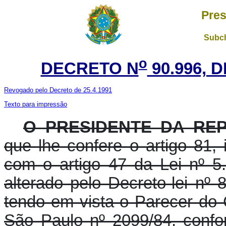
Pres
Subch
o
DECRETO N
90.996, 
Revogado pelo Decreto de 25.4.1991
Texto para impressão
O PRESIDENTE DA REP
que lhe confere o artigo 81, 
com o artigo 47 da Lei nº 
alterado pelo Decreto-lei nº
tendo em vista o Parecer do
São Paulo nº 2099/84, conf