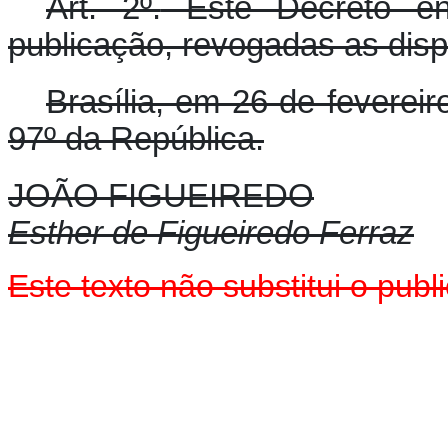
Art. 2º.
Este Decreto en
publicação, revogadas as disp
Brasília, em 26 de feverei
97º da República.
JOÃO FIGUEIREDO
Esther de Figueiredo Ferraz
Este texto não substitui o pu