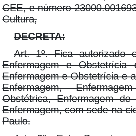
CEE, e número 23000.001693/
Cultura,
DECRETA:
Art. 1º.
Fica autorizado 
Enfermagem e Obstetrícia
Enfermagem e Obstetrícia e as
Enfermagem, Enfermagem 
Obstétrica, Enfermagem de 
Enfermagem, com sede na ci
Paulo.