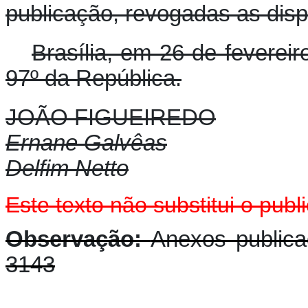
publicação, revogadas as disp
Brasília, em 26 de feverei
97º da República.
JOÃO FIGUEIREDO
Ernane Galvêas
Delfim Netto
Este texto não substitui o pu
Observação:
Anexos public
3143