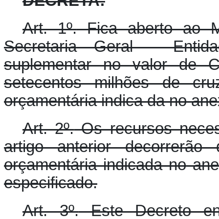
DECRETA:
Art. 1º.
Fica aberto ao Mi
Secretaria Geral - Entida
suplementar no valor de Cr
setecentos milhões de cruz
orçamentária indica da no ane
Art. 2º.
Os recursos neces
artigo anterior decorrerão
orçamentária indicada no ane
especificado.
Art. 3º.
Este Decreto en