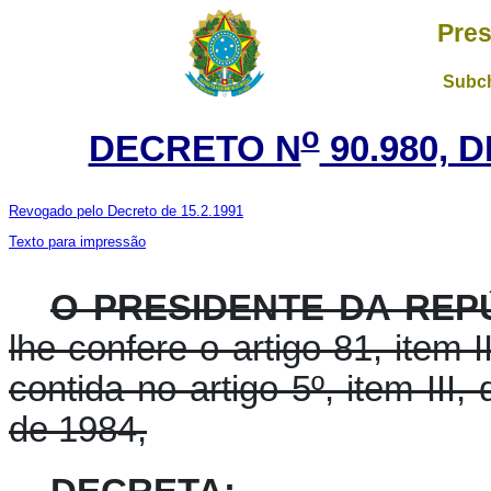
Pres
Subch
o
DECRETO N
90.980, 
Revogado pelo Decreto de 15.2.1991
Texto para impressão
O PRESIDENTE DA REPÚ
lhe confere o artigo 81, item I
contida no artigo 5º, item III
de 1984,