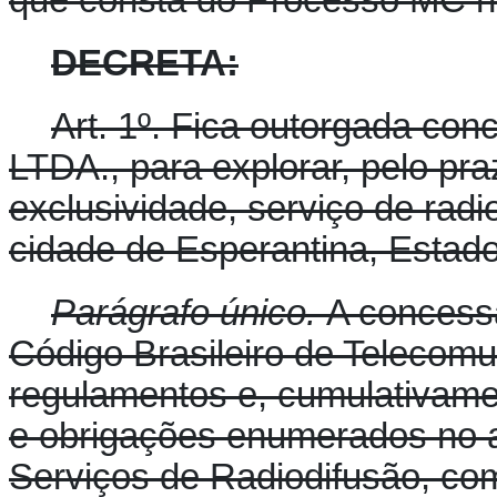
DECRETA:
Art. 1º. Fica outorgada 
LTDA., para explorar, pelo pra
exclusividade, serviço de rad
cidade de Esperantina, Estado
Parágrafo único.
A concessã
Código Brasileiro de Telecom
regulamentos e, cumulativame
e obrigações enumerados no 
Serviços de Radiodifusão, com