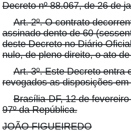
Decreto nº 88.067, de 26 de j
Art. 2º. O contrato decorre
assinado dento de 60 (sessent
deste Decreto no Diário Oficia
nulo, de pleno direito, o ato de
Art. 3º. Este Decreto entra
revogados as disposições em 
Brasília-DF, 12 de fevereir
97º da República.
JOÃO FIGUEIREDO