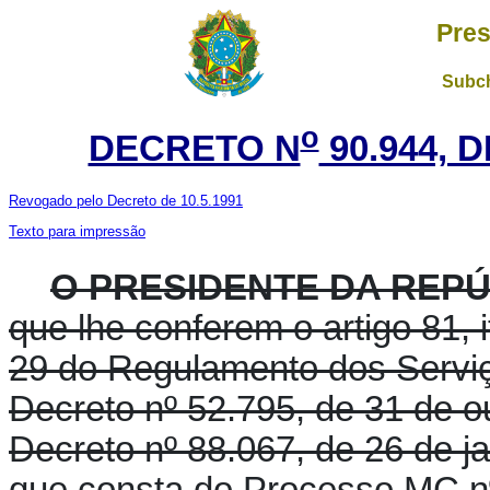
Pres
Subch
o
DECRETO N
90.944, 
Revogado pelo Decreto de 10.5.1991
Texto para impressão
O PRESIDENTE DA REPÚ
que lhe conferem o artigo 81, i
29 do Regulamento dos Serviç
Decreto nº 52.795, de 31 de o
Decreto nº 88.067, de 26 de ja
que consta do Processo MC nº 