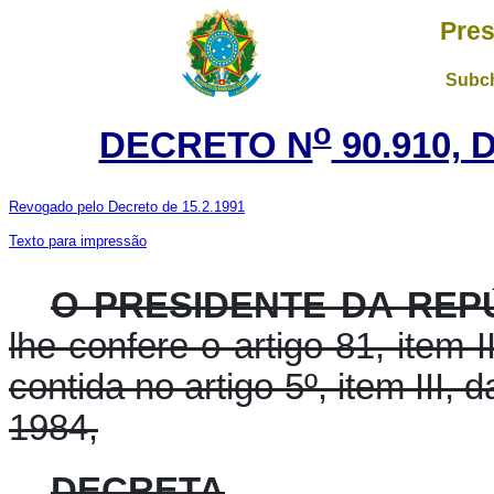
Pres
Subch
o
DECRETO N
90.910, 
Revogado pelo Decreto de 15.2.1991
Texto para impressão
O PRESIDENTE DA REPÚ
lhe confere o artigo 81, item I
contida no artigo 5º, item III,
1984,
DECRETA