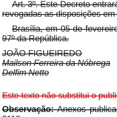
Art. 3º.
Este Decreto entrará
revogadas as disposições em 
Brasília, em 05 de feverei
97º da República.
JOÃO FIGUEIREDO
Mailson Ferreira da Nóbrega
Delfim Netto
Este texto não substitui o pu
Observação:
Anexos public