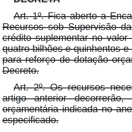
Art. 1º.
Fica aberto a Enca
Recursos sob Supervisão da
crédito suplementar no valor
quatro bilhões e quinhentos e 
para reforço de dotação orça
Decreto.
Art. 2º.
Os recursos neces
artigo anterior decorrerão
orçamentária indicada no ane
especificado.