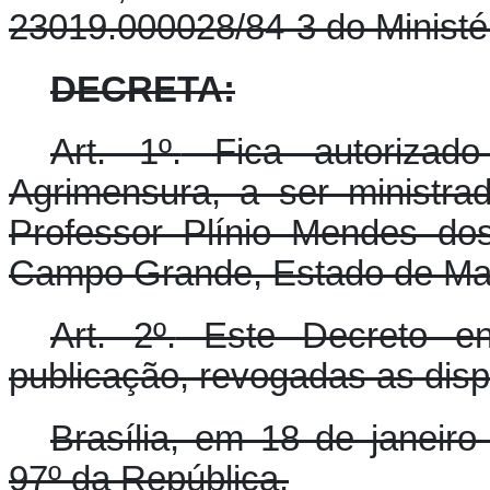
23019.000028/84-3 do Ministé
DECRETA:
Art. 1º.
Fica autorizado
Agrimensura, a ser ministra
Professor Plínio Mendes do
Campo Grande, Estado de Mat
Art. 2º.
Este Decreto en
publicação, revogadas as disp
Brasília, em 18 de janeir
97º da República.