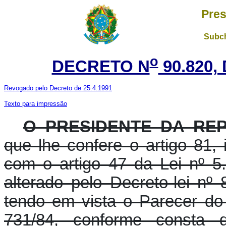
Pres
Subch
o
DECRETO N
90.820,
Revogado pelo Decreto de 25.4.1991
Texto para impressão
O PRESIDENTE DA RE
que lhe confere o artigo 81, 
com o artigo 47 da Lei nº 
alterado pelo Decreto-lei n
tendo em vista o Parecer d
731/84, conforme consta 