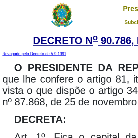
Pres
Subch
o
DECRETO N
90.786,
Revogado pelo Decreto de 5.9.1991
O PRESIDENTE DA REP
que lhe confere o artigo 81, i
vista o que dispõe o artigo 3
nº 87.868, de 25 de novembro
DECRETA:
Art. 1º. Fica o capital 