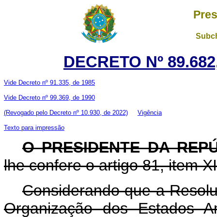
Pres
Subch
DECRETO Nº 89.682,
Vide Decreto nº 91.335, de 1985
Vide Decreto nº 99.369, de 1990
(Revogado pelo Decreto nº 10.930, de 2022)
Vigência
Texto para impressão
O PRESIDENTE DA REP
lhe confere o artigo 81, item XI
Considerando que a Resolu
Organização dos Estados A